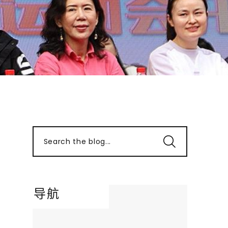
Search the blog...
导航