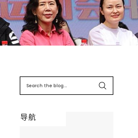
Search the blog...
导航