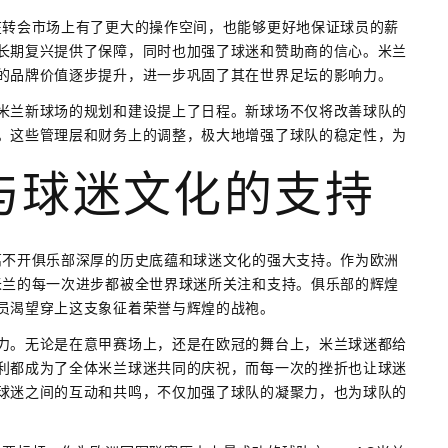
在转会市场上有了更大的操作空间，也能够更好地保证球员的薪
长期复兴提供了保障，同时也加强了球迷和赞助商的信心。米兰
的品牌价值逐步提升，进一步巩固了其在世界足坛的影响力。
米兰新球场的规划和建设提上了日程。新球场不仅将改善球队的
。这些管理层和财务上的调整，极大地增强了球队的稳定性，为
与球迷文化的支持
离不开俱乐部深厚的历史底蕴和球迷文化的强大支持。作为欧洲
米兰的每一次进步都被全世界球迷所关注和支持。俱乐部的辉煌
员渴望穿上这支象征着荣誉与辉煌的战袍。
力。无论是在意甲赛场上，还是在欧冠的舞台上，米兰球迷都给
利都成为了全体米兰球迷共同的庆祝，而每一次的挫折也让球迷
球迷之间的互动和共鸣，不仅加强了球队的凝聚力，也为球队的