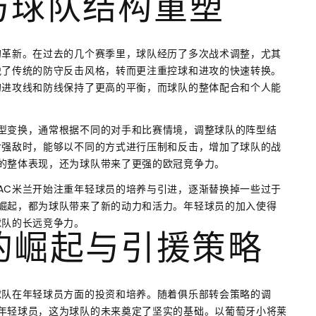
与球队结构重塑
的革新。在过去的几个赛季里，球队经历了多次战术调整，尤其
脱了传统的防守反击风格，转而更注重控球和进攻的快速转换。
的进攻线和防线保持了更高的平衡，而球队的整体配合和个人能
型变换，通常根据不同的对手和比赛情境，调整球队的阵型结
对强敌时，能够以不同的方式进行压制和反击，增加了球队的战
的整体表现，还为球队带来了更强的欧冠竞争力。
AC米兰开始注重年轻球员的培养与引进，逐渐替换掉一些过于
崛起，都为球队带来了新的动力和活力。年轻球员的加入使得
球队的长远竞争力。
的崛起与引援策略
球队在年轻球员方面的投资和培养。随着俱乐部转会策略的调
年轻球员，这为球队的未来奠定了坚实的基础。以葡萄牙小将莱