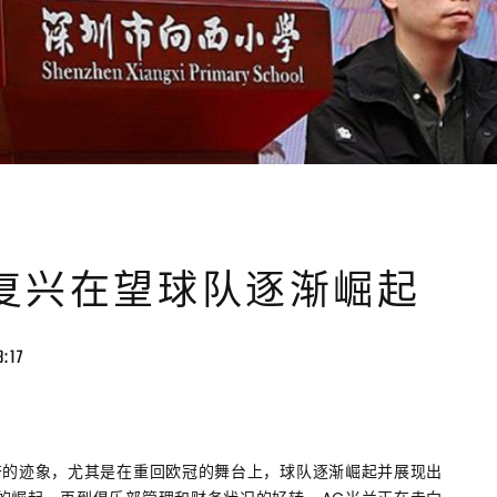
程复兴在望球队逐渐崛起
3:17
奋的迹象，尤其是在重回欧冠的舞台上，球队逐渐崛起并展现出