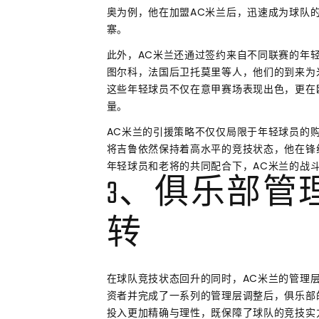
奥为例，他在加盟AC米兰后，迅速成为球队
寨。
此外，AC米兰还通过签约来自不同联赛的年
图尔科，法国后卫托莫里等人，他们的到来为
这些年轻球员不仅在意甲赛场表现出色，更在
量。
AC米兰的引援策略不仅仅局限于年轻球员的
将吉鲁依然保持着高水平的竞技状态，他在锋
年轻球员和老将的共同配合下，AC米兰的战
3、俱乐部管
转
在球队竞技状态回升的同时，AC米兰的管理
资者并完成了一系列的管理层调整后，俱乐部
投入更加精确与理性，既保障了球队的竞技实