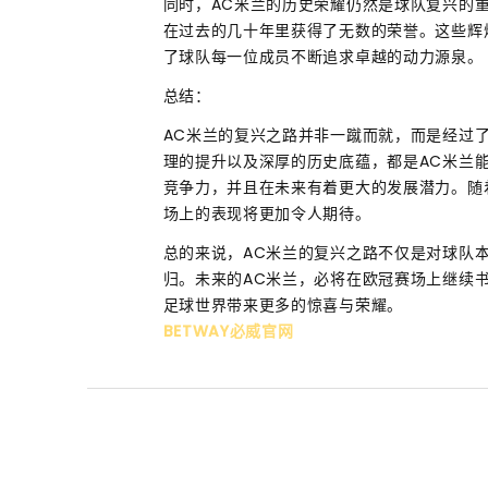
同时，AC米兰的历史荣耀仍然是球队复兴的
在过去的几十年里获得了无数的荣誉。这些辉
了球队每一位成员不断追求卓越的动力源泉。
总结：
AC米兰的复兴之路并非一蹴而就，而是经过
理的提升以及深厚的历史底蕴，都是AC米兰
竞争力，并且在未来有着更大的发展潜力。随
场上的表现将更加令人期待。
总的来说，AC米兰的复兴之路不仅是对球队
归。未来的AC米兰，必将在欧冠赛场上继续
足球世界带来更多的惊喜与荣耀。
BETWAY必威官网