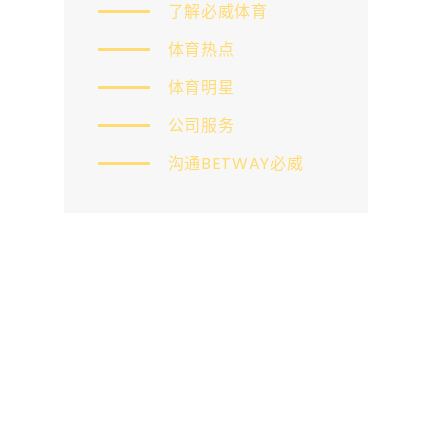
了解必威体育
体育热点
体育明星
公司服务
沟通BETWAY必威