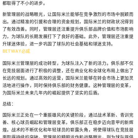
都取得了不小的进步。
新管理层的战略眼光，让国际米兰能够在竞争激烈的市场中脱颖而
出。通过精准的引援和合理的资金规划，国际米兰的财政状况得到
了有效改善。同时，管理层还注重提升俱乐部品牌价值和市场影响
力，为球队的长期发展打下了良好的基础。此外，管理层还注重提
升球迷体验，进一步巩固了球队的社会基础和球迷支持。
BETWAY必威
国际米兰管理层的成功转型，为球队注入了新的活力。俱乐部不仅
在竞技层面进行了积极的调整，还在商业化和全球化布局上做出了
长远的规划。通过高效的运营，国际米兰能够在转会市场上更加灵
活地进行操作，同时保持俱乐部的财务健康。这种管理层的变革，
为国际米兰未来几年内的崛起提供了坚实的后盾。
总结：
国际米兰正处在一个重振雄风的关键阶段，通过战术革新、青训完
善、核心球员崛起和管理层变革，俱乐部正在稳步迈向意甲的新辉
煌。战术的不断优化和年轻球员的崭露头角，将使得球队在竞技层
面取得持续的突破。管理层的精明运作和战略眼光，则为球队提供