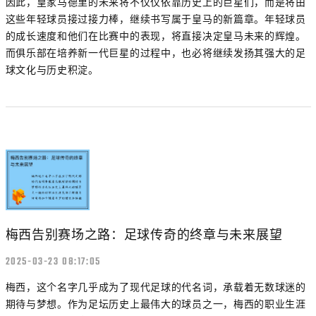
因此，皇家马德里的未来将不仅仅依靠历史上的巨星们，而是将由
这些年轻球员接过接力棒，继续书写属于皇马的新篇章。年轻球员
的成长速度和他们在比赛中的表现，将直接决定皇马未来的辉煌。
而俱乐部在培养新一代巨星的过程中，也必将继续发扬其强大的足
球文化与历史积淀。
梅西告别赛场之路：足球传奇的终章与未来展望
2025-03-23 08:17:05
梅西，这个名字几乎成为了现代足球的代名词，承载着无数球迷的
期待与梦想。作为足坛历史上最伟大的球员之一，梅西的职业生涯