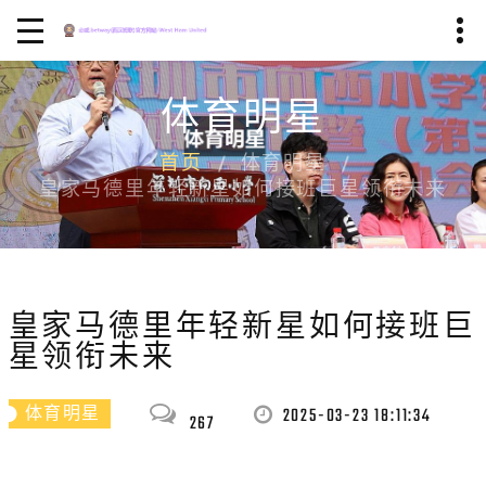
体育明星
首页
体育明星
皇家马德里年轻新星如何接班巨星领衔未来
皇家马德里年轻新星如何接班巨
星领衔未来
2025-03-23 18:11:34
体育明星
267