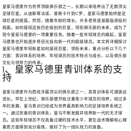
皇家马德里作为世界顶级俱乐部之一，长期以来培养出了无数顶尖
足球巨星。从迪斯蒂法诺、普斯卡什到C罗，皇家马德里始终是足
球巨星的摇篮。然而，随着年龄的增长，许多老将逐渐面临退役的
局面。如何接班这些历史级别的巨星，领衔俱乐部的未来，成为了
现今皇家马德里的一项重要任务。随着一批年轻球员的崛起，皇家
马德里也开始逐步将目光投向新一代的超级球员。本文将详细探讨
皇家马德里年轻新星如何接班巨星、领衔未来，重点分析以下几个
方面：青训体系的培养、年轻球员的技术特点与成长、以及俱乐部
文化与领导力的传承。
1、皇家马德里青训体系的支
持
皇家马德里作为西班牙最顶尖的俱乐部之一，其青训体系可谓源远
流长。早在上世纪，俱乐部便开始注重青少年球员的培养，经过多
年的发展，皇马青训已经成为世界最具影响力的足球培养系统之
一。通过完善的青训体系，皇马不断发掘并培养新一代的天才球
员。这些年轻球员不仅具备过硬的技术水平，更在战术理解和心理
素质方面得到充分锻炼，做好了为一线队效力的准备。