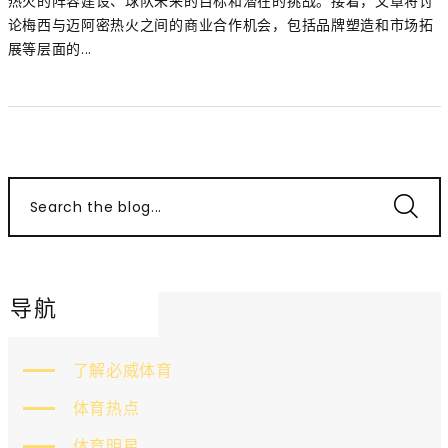
热火的阵容建设、球队未来的目标和潜在的挑战。接着，文章将讨
论梅西与迈阿密热火之间的商业合作机会，包括品牌塑造和市场拓
展等层面的...
Search the blog...
导航
了解必威体育
体育热点
体育明星