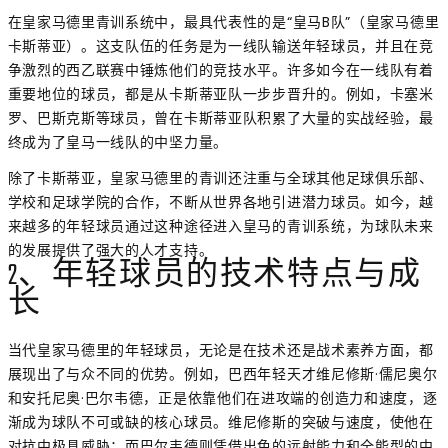
在皇家马德里青训系统中，最具代表性的是“皇马B队”（皇家马德里
卡斯蒂亚）。这支队伍的任务是为一线队输送年轻球员，并且在竞
争激烈的西乙联赛中锤炼他们的竞技水平。许多如今在一线队有着
重要地位的球员，都是从卡斯蒂亚队一步步晋升的。例如，卡塞米
罗、巴斯克斯等球员，曾在卡斯蒂亚队积累了大量的实战经验，最
终成为了皇马一线队的中坚力量。
除了卡斯蒂亚，皇家马德里的青训还注重与全球其他足球俱乐部、
学校和足球学院的合作，不断从世界各地引进潜力球员。如今，越
来越多的年轻球员通过这种途径进入皇马的青训系统，为球队未来
的发展提供了强大的人才支持。
2、年轻球员的技术特点与成
长
当代皇家马德里的年轻球员，无论是在技术还是战术素养方面，都
展现出了与众不同的优势。例如，巴西年轻天才维尼修斯·儒尼奥尔
和安托尼奥·巴尔韦德，正是依靠他们在进攻端的创造力和速度，逐
渐成为球队不可或缺的核心球员。维尼修斯的突破与速度，使他在
对抗中极具威胁；而巴尔韦德则凭借出色的远射能力和全能型的中