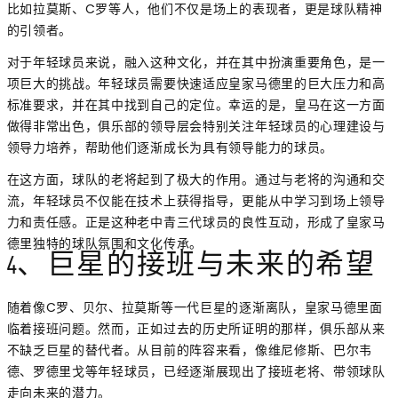
比如拉莫斯、C罗等人，他们不仅是场上的表现者，更是球队精神
的引领者。
对于年轻球员来说，融入这种文化，并在其中扮演重要角色，是一
项巨大的挑战。年轻球员需要快速适应皇家马德里的巨大压力和高
标准要求，并在其中找到自己的定位。幸运的是，皇马在这一方面
做得非常出色，俱乐部的领导层会特别关注年轻球员的心理建设与
领导力培养，帮助他们逐渐成长为具有领导能力的球员。
在这方面，球队的老将起到了极大的作用。通过与老将的沟通和交
流，年轻球员不仅能在技术上获得指导，更能从中学习到场上领导
力和责任感。正是这种老中青三代球员的良性互动，形成了皇家马
德里独特的球队氛围和文化传承。
4、巨星的接班与未来的希望
随着像C罗、贝尔、拉莫斯等一代巨星的逐渐离队，皇家马德里面
临着接班问题。然而，正如过去的历史所证明的那样，俱乐部从来
不缺乏巨星的替代者。从目前的阵容来看，像维尼修斯、巴尔韦
德、罗德里戈等年轻球员，已经逐渐展现出了接班老将、带领球队
走向未来的潜力。