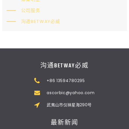
公司服务
沟通BETWAY必威
沟通BETWAY必威
+86 13594780295
ascorbic@yahoo.com
武夷山市仪袜星海290号
最新新闻