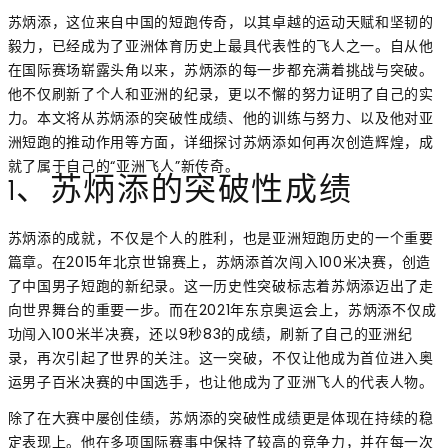
苏炳添，这位来自中国的短跑传奇，以其卓越的运动天赋和坚韧的
毅力，已经成为了亚洲体育历史上最具代表性的飞人之一。自从他
在国际赛场崭露头角以来，苏炳添的每一步都充满着挑战与突破。
他不仅刷新了个人和亚洲的纪录，更以不懈的努力证明了自己的实
力。本文将从苏炳添的突破性成绩、他的训练与努力、以及他对亚
洲短跑的推动作用等方面，详细探讨苏炳添如何再次创造辉煌，成
就了属于自己的“亚洲飞人”新传奇。
1、苏炳添的突破性成绩
苏炳添的成就，不仅是个人的胜利，也是亚洲短跑历史的一个重要
篇章。在2015年北京世锦赛上，苏炳添首次闯入100米决赛，创造
了中国男子短跑的新纪录。这一历史性突破标志着苏炳添迈出了走
向世界舞台的重要一步。而在2021年东京奥运会上，苏炳添不仅成
功闯入100米半决赛，还以9秒83的成绩，刷新了自己的亚洲纪
录，再次引起了世界的关注。这一突破，不仅让他成为首位进入奥
运男子百米决赛的中国选手，也让他成为了亚洲飞人的代表人物。
除了在大赛中屡创佳绩，苏炳添的突破性成绩更是体现在持续的稳
定表现上。他在多项国际赛事中保持了较高的竞争力，并在每一次