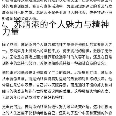
外的短跑训练营、赛事和宣传活动中，为亚洲短跑运动的普及与发
展贡献自己的力量。苏炳添不仅是亚洲飞人的代表，更是推动亚洲
短跑崛起的关键人物。
4、苏炳添的个人魅力与精神
力量
除了成绩，苏炳添的个人魅力和精神力量也是他成功的重要原因之
一。苏炳添身上展现出的坚韧不拔、勇于挑战的精神，激励了无数
人。无论是在赛场上面对世界顶级选手时的从容不迫，还是在日常
训练中的坚持与努力，苏炳添始终秉持着一种超越自我的信念。
他的谦逊和低调也让他赢得了广泛的尊敬。尽管屡创佳绩，苏炳添
从未骄傲自满，而是始终保持着对运动的热爱和对训练的执着。他
常常在采访中表示，自己并非天赋异禀，而是通过不懈的努力和对
细节的执着去弥补与世界强者之间的差距。这种脚踏实地的态度，
无疑为年轻运动员树立了良好的榜样。
更重要的是，苏炳添始终坚信通过努力可以改变命运。这种积极向
上的人生态度不仅影响着他自己，还影响了整个中国和亚洲的体育