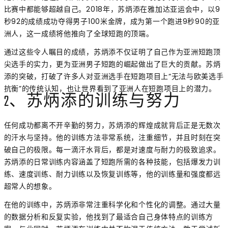
比赛中都能够超越自己。2018年，苏炳添在雅加达亚运会中，以9
秒92的成绩成功夺得男子100米金牌，成为第一个跑进9秒90的亚
洲人，这一成绩将他推向了全球短跑的顶端。
通过这些令人瞩目的成绩，苏炳添不仅证明了自己作为亚洲短跑顶
尖选手的实力，更为亚洲男子短跑的崛起做出了巨大的贡献。苏炳
添的突破，打破了许多人对亚洲选手在短跑项目上“无法与欧美选手
抗衡”的传统认知，也让世界看到了亚洲人在短跑项目上的潜力。
2、苏炳添的训练与努力
任何成功都离不开辛勤的努力，苏炳添的辉煌成就背后正是无数次
的汗水与坚持。他的训练方法非常系统，注重细节，并且时刻在突
破自己的极限。每一滴汗水背后，都是对速度与耐力的极致追求。
苏炳添的日常训练内容涵盖了短跑所需的各种技能，包括爆发力训
练、速度训练、耐力训练以及恢复训练等，他的训练量和强度都远
超常人的想象。
在他的训练中，苏炳添非常注重科学化和个性化的调整。通过大量
的数据分析和反复实验，他找到了最适合自己身体特点的训练方