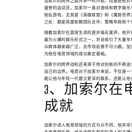
加索尔的跨界之路并非一时兴起，而是由他对
盛誉的运动员，加索尔一直对游戏和数字娱乐
始玩游戏，尤其是《英雄联盟》和《魔兽世界
之处：都是高度依赖团队合作、策略布局和个
随着加索尔在篮球生涯的逐步接近尾声，他开
最为火爆的娱乐形式之一，并且吸引了大量年
众群体越来越广泛，且市场前景不可小觑。加
为他在电竞领域的成功奠定基础。
加索尔的跨界动机还来源于他对创新的不断追
自己的边界。电竞对于加索尔来说，不仅是一
能让他与年轻一代建立更深的联系，还能让他
3、加索尔在
成就
加索尔进入电竞领域的方式与众不同，他并非