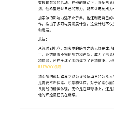
有教育意义的活动。在他的推动下，许多电竞
划。他希望通过自己的努力，能够让电竞成为
加索尔的影响力远不止于此，他还利用自己的
作，推出了多项电竞发展计划。这些计划不仅
和发展。
总结：
从篮球到电竞，加索尔的跨界之路无疑是成功
可，还凭借着不懈的努力和创新，成为了电竞
和投资，还在全球范围内建立了更加健康、积
BETWAY必威
加索尔的成功跨界之路为许多运动员和公众人
是需要不断探索、积累和适应。对于加索尔而
畏挑战的精神体现。无论是在篮球场上，还是
他的辉煌征程仍在继续。