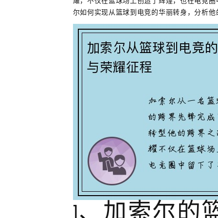
耀，不仅在篮球场上创造了辉煌，也在电竞圈
尔如何实现从篮球到电竞的华丽转身，分析他
1、加索尔的