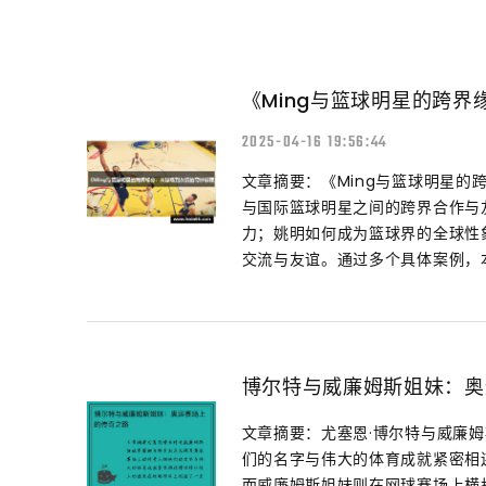
《Ming与篮球明星的跨
2025-04-16 19:56:44
文章摘要：《Ming与篮球明星
与国际篮球明星之间的跨界合作与
力；姚明如何成为篮球界的全球性
交流与友谊。通过多个具体案例，本
博尔特与威廉姆斯姐妹：奥
文章摘要：尤塞恩·博尔特与威廉
们的名字与伟大的体育成就紧密相
而威廉姆斯姐妹则在网球赛场上横