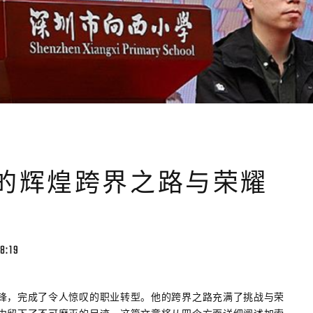
的辉煌跨界之路与荣耀
8:19
锋，完成了令人惊叹的职业转型。他的跨界之路充满了挑战与荣