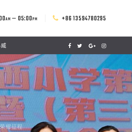
00
— 05:00
+86 13594780295
AM
PM
必威
荣耀征程