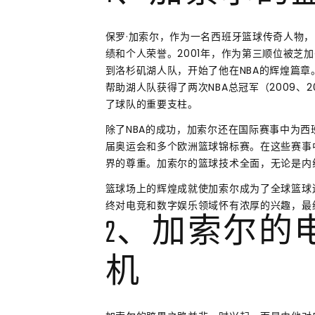
保罗·加索尔，作为一名西班牙篮球传奇人物，
绩和个人荣誉。2001年，作为第三顺位被芝
到洛杉矶湖人队，开始了他在NBA的辉煌篇章
帮助湖人队获得了两次NBA总冠军（2009、
了球队的重要支柱。
除了NBA的成功，加索尔还在国际赛事中为
届奥运会和多个欧洲篮球锦标赛。在这些赛事
界的尊重。加索尔的篮球技术全面，无论是内
篮球场上的辉煌成就使加索尔成为了全球篮球
终对电竞和数字娱乐领域怀有浓厚的兴趣，最
2、加索尔的
机