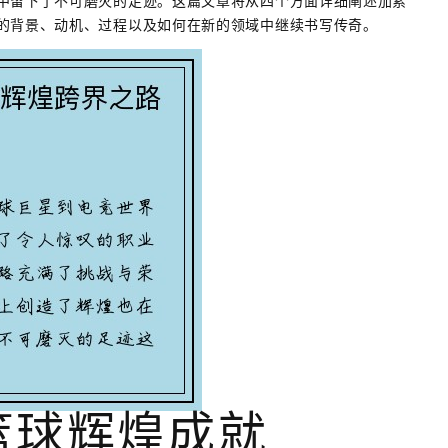
中留下了不可磨灭的足迹。这篇文章将从四个方面详细阐述加索
的背景、动机、过程以及如何在新的领域中继续书写传奇。
篮球辉煌成就