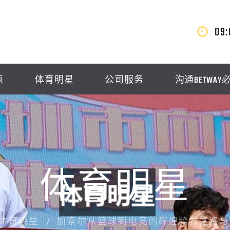
09:
点
体育明星
公司服务
沟通BETWAY
体育明星
体育明星
加索尔从篮球到电竞的辉煌跨界之路与