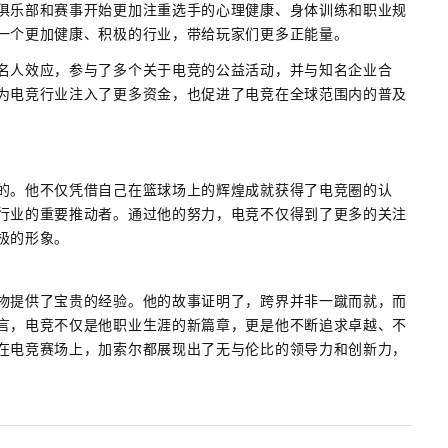
俱乐部和赛事开始更加注重选手的心理健康、身体训练和职业规
一个更加健康、积极的行业，带给玩家们更多正能量。
名人效应，参与了多个关于电竞的公益活动，并与知名企业合
为电竞行业注入了更多资金，也促进了电竞在全球范围内的普及
的。他不仅凭借自己在篮球场上的辉煌成就获得了电竞圈的认
行业的重要推动者。通过他的努力，电竞不仅得到了更多的关注
极的形象。
物提供了宝贵的经验。他的故事证明了，跨界并非一蹴而就，而
言，电竞不仅是他职业生涯的新篇章，更是他不断追求卓越、不
在电竞赛场上，加索尔都展现出了无与伦比的领导力和创新力，