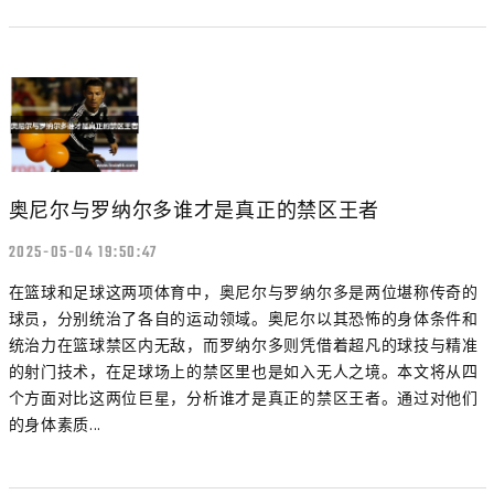
奥尼尔与罗纳尔多谁才是真正的禁区王者
2025-05-04 19:50:47
在篮球和足球这两项体育中，奥尼尔与罗纳尔多是两位堪称传奇的
球员，分别统治了各自的运动领域。奥尼尔以其恐怖的身体条件和
统治力在篮球禁区内无敌，而罗纳尔多则凭借着超凡的球技与精准
的射门技术，在足球场上的禁区里也是如入无人之境。本文将从四
个方面对比这两位巨星，分析谁才是真正的禁区王者。通过对他们
的身体素质...