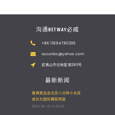
沟通BETWAY必威
+86 13594780295
ascorbic@yahoo.com
武夷山市仪袜星海290号
最新新闻
雅典奥运会北京八分钟小女孩
成长为国际舞蹈明星
2025-09-10 17:50:09