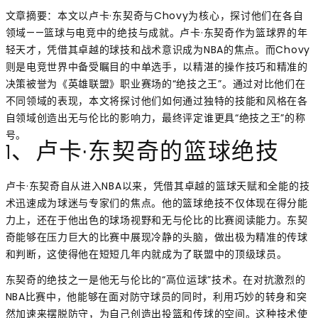
文章摘要：本文以卢卡·东契奇与Chovy为核心，探讨他们在各自
领域——篮球与电竞中的绝技与成就。卢卡·东契奇作为篮球界的年
轻天才，凭借其卓越的球技和战术意识成为NBA的焦点。而Chovy
则是电竞世界中备受瞩目的中单选手，以精湛的操作技巧和精准的
决策被誉为《英雄联盟》职业赛场的“绝技之王”。通过对比他们在
不同领域的表现，本文将探讨他们如何通过独特的技能和风格在各
自领域创造出无与伦比的影响力，最终评定谁更具“绝技之王”的称
号。
1、卢卡·东契奇的篮球绝技
卢卡·东契奇自从进入NBA以来，凭借其卓越的篮球天赋和全能的技
术迅速成为球迷与专家们的焦点。他的篮球绝技不仅体现在得分能
力上，还在于他出色的球场视野和无与伦比的比赛阅读能力。东契
奇能够在压力巨大的比赛中展现冷静的头脑，做出极为精准的传球
和判断，这使得他在短短几年内就成为了联盟中的顶级球员。
东契奇的绝技之一是他无与伦比的“高位运球”技术。在对抗激烈的
NBA比赛中，他能够在面对防守球员的同时，利用巧妙的转身和突
然加速来摆脱防守，为自己创造出投篮和传球的空间。这种技术使