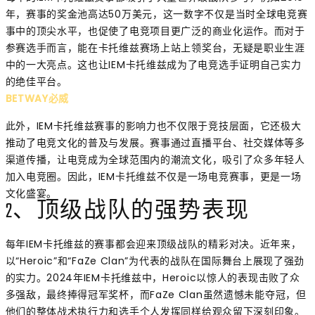
年，赛事的奖金池高达50万美元，这一数字不仅是当时全球电竞赛
事中的顶尖水平，也促使了电竞项目更广泛的商业化运作。而对于
参赛选手而言，能在卡托维兹赛场上站上领奖台，无疑是职业生涯
中的一大亮点。这也让IEM卡托维兹成为了电竞选手证明自己实力
的绝佳平台。
BETWAY必威
此外，IEM卡托维兹赛事的影响力也不仅限于竞技层面，它还极大
推动了电竞文化的普及与发展。赛事通过直播平台、社交媒体等多
渠道传播，让电竞成为全球范围内的潮流文化，吸引了众多年轻人
加入电竞圈。因此，IEM卡托维兹不仅是一场电竞赛事，更是一场
文化盛宴。
2、顶级战队的强势表现
每年IEM卡托维兹的赛事都会迎来顶级战队的精彩对决。近年来，
以“Heroic”和“FaZe Clan”为代表的战队在国际舞台上展现了强劲
的实力。2024年IEM卡托维兹中，Heroic以惊人的表现击败了众
多强敌，最终捧得冠军奖杯，而FaZe Clan虽然遗憾未能夺冠，但
他们的整体战术执行力和选手个人发挥同样给观众留下深刻印象。