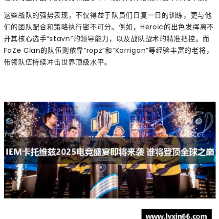
这些战队的强势表现，不仅得益于队员们日复一日的训练，更与他
们的团队配合和策略执行密不可分。例如，Heroic的出色发挥离不
开其核心选手“stavn”的领导能力，以及战队战术的精准把控。而
FaZe Clan的队伍则依靠“ropz”和“Karrigan”等经验丰富的老将，
带领队伍持续冲击世界顶级水平。