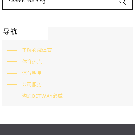
Search the blog...
导航
了解必威体育
体育热点
体育明星
公司服务
沟通BETWAY必威