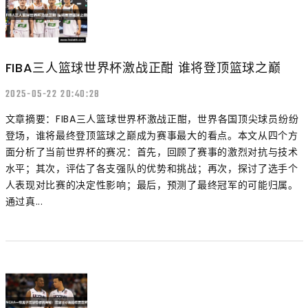
FIBA三人篮球世界杯激战正酣 谁将登顶篮球之巅
2025-05-22 20:40:28
文章摘要：FIBA三人篮球世界杯激战正酣，世界各国顶尖球员纷纷
登场，谁将最终登顶篮球之巅成为赛事最大的看点。本文从四个方
面分析了当前世界杯的赛况：首先，回顾了赛事的激烈对抗与技术
水平；其次，评估了各支强队的优势和挑战；再次，探讨了选手个
人表现对比赛的决定性影响；最后，预测了最终冠军的可能归属。
通过真...