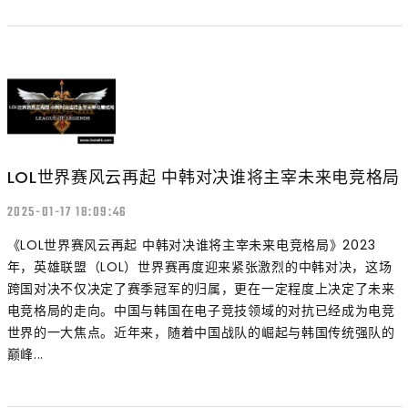
LOL世界赛风云再起 中韩对决谁将主宰未来电竞格局
2025-01-17 18:09:46
《LOL世界赛风云再起 中韩对决谁将主宰未来电竞格局》2023
年，英雄联盟（LOL）世界赛再度迎来紧张激烈的中韩对决，这场
跨国对决不仅决定了赛季冠军的归属，更在一定程度上决定了未来
电竞格局的走向。中国与韩国在电子竞技领域的对抗已经成为电竞
世界的一大焦点。近年来，随着中国战队的崛起与韩国传统强队的
巅峰...