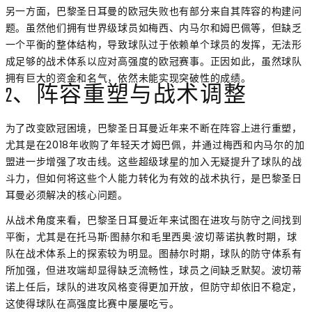
另一方面，巴黎圣日耳曼的欧冠失败也有部分来自其阵容的构建问
题。虽然他们拥有世界级球员如梅西、内马尔和姆巴佩等，但缺乏
一个平衡的整体结构，导致球队过于依赖单个球员的发挥，无法形
成足够的战术体系以应对高强度的欧冠赛事。正因如此，虽然球队
拥有巨大的资金和名气，依然未能实现突破性的成绩。
2、阵容重塑与战术调整
为了改变欧冠困境，巴黎圣日耳曼近年来不断在阵容上进行重塑，
尤其是在2018年收购了年轻天才姆巴佩，并通过梅西和内马尔的加
盟进一步增强了攻击线。这些超级球星的加入无疑提升了球队的战
斗力，但如何将这些个人能力转化为有效的战术执行，是巴黎圣日
耳曼必须解决的核心问题。
从战术角度来看，巴黎圣日耳曼近年来试图在进攻与防守之间找到
平衡，尤其是在托马斯·图赫尔和毛里西奥·波切蒂诺执教时期，球
队在战术体系上的探索较为明显。图赫尔时期，球队的防守体系有
所加强，但进攻端却显得缺乏流畅性，球员之间缺乏默契。波切蒂
诺上任后，球队的进攻风格变得更加开放，但防守却依旧不稳定，
这使得球队在高强度比赛中屡屡吃亏。