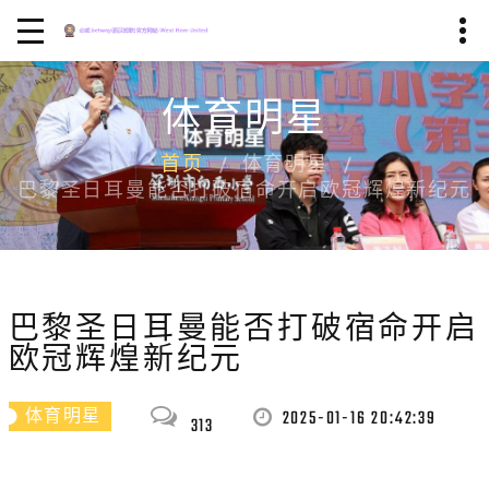
体育明星
首页
体育明星
巴黎圣日耳曼能否打破宿命开启欧冠辉煌新纪元
巴黎圣日耳曼能否打破宿命开启
欧冠辉煌新纪元
2025-01-16 20:42:39
体育明星
313