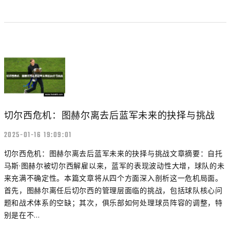
切尔西危机：图赫尔离去后蓝军未来的抉择与挑战
2025-01-16 19:09:01
切尔西危机：图赫尔离去后蓝军未来的抉择与挑战文章摘要：自托
马斯·图赫尔被切尔西解雇以来，蓝军的表现波动性大增，球队的未
来充满不确定性。本篇文章将从四个方面深入剖析这一危机局面。
首先，图赫尔离任后切尔西的管理层面临的挑战，包括球队核心问
题和战术体系的空缺；其次，俱乐部如何处理球员阵容的调整，特
别是在不...