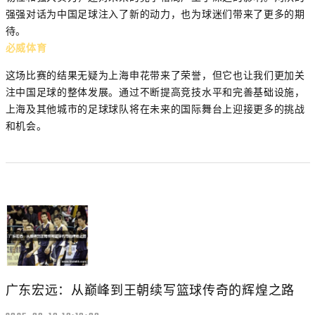
强强对话为中国足球注入了新的动力，也为球迷们带来了更多的期
待。
必威体育
这场比赛的结果无疑为上海申花带来了荣誉，但它也让我们更加关
注中国足球的整体发展。通过不断提高竞技水平和完善基础设施，
上海及其他城市的足球球队将在未来的国际舞台上迎接更多的挑战
和机会。
广东宏远：从巅峰到王朝续写篮球传奇的辉煌之路