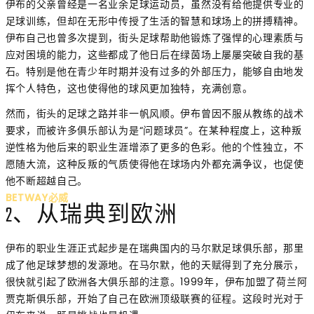
伊布的父亲曾经是一名业余足球运动员，虽然没有给他提供专业的
足球训练，但却在无形中传授了生活的智慧和球场上的拼搏精神。
伊布自己也曾多次提到，街头足球帮助他锻炼了强悍的心理素质与
应对困境的能力，这些都成了他日后在绿茵场上屡屡突破自我的基
石。特别是他在青少年时期并没有过多的外部压力，能够自由地发
挥个人特色，这也使得他的球风更加独特，充满创意。
然而，街头的足球之路并非一帆风顺。伊布曾因不服从教练的战术
要求，而被许多俱乐部认为是“问题球员”。在某种程度上，这种叛
逆性格为他后来的职业生涯增添了更多的色彩。他的个性独立，不
愿随大流，这种反叛的气质使得他在球场内外都充满争议，也促使
他不断超越自己。
BETWAY必威
2、从瑞典到欧洲
伊布的职业生涯正式起步是在瑞典国内的马尔默足球俱乐部，那里
成了他足球梦想的发源地。在马尔默，他的天赋得到了充分展示，
很快就引起了欧洲各大俱乐部的注意。1999年，伊布加盟了荷兰阿
贾克斯俱乐部，开始了自己在欧洲顶级联赛的征程。这段时光对于