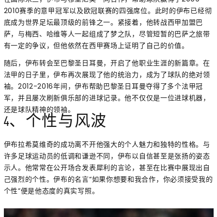
2010赛季的意甲冠军以及欧冠联赛的四强席位。此时的伊布已经彻
底成为世界足坛最顶级的前锋之一。紧接着，他转战西甲加盟巴
萨，与梅西、哈维等人一起组成了梦之队，尽管短暂的巴萨之旅带
有一定的争议，但他依然在西甲赛场上证明了自己的价值。
随后，伊布转会至巴黎圣日耳曼，开启了他职业生涯的新篇章。在
法甲的日子里，伊布再次展现了他的统治力，成为了球队的绝对领
袖。2012-2016年间，伊布帮助巴黎圣日耳曼夺得了多个法甲冠
军，并且屡次刷新俱乐部的进球记录。他不仅仅是一位进球机器，
还是球队精神的领袖。
4、个性与风波
伊布拉希莫维奇的成功离不开他强大的个人魅力和独特的性格。与
许多足球运动员的低调和谦逊不同，伊布以自信甚至是张扬的姿态
示人。他常常在公开场合发表犀利的言论，甚至在比赛中展现出自
己强烈的个性。伊布的名言“如果你想要和我合作，你必须接受我的
个性”便是他态度的真实写照。