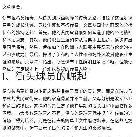
文章摘要：
伊布拉希莫维奇：从街头到绿茵巅峰的传奇之路，描绘了这位足球
巨星的成长轨迹、竞技生涯和不朽传奇。文章从四个方面深入分析
伊布的独特之处：首先，他的贫民窟背景如何塑造了他的坚韧精神
和不屈意志；其次，他的职业生涯如何从瑞典本土起步，逐步扩展
到国际舞台；然后，伊布如何在欧洲五大联赛中展现无与伦比的技
艺和影响力；最后，探讨了伊布的个人性格和场外风波对他职业生
涯的影响。文章特别指出，尽管伊布个性鲜明且争议不断，但他依
然成为了足球史上一位难以忽视的传奇人物。
1、街头球员的崛起
伊布拉希莫维奇的传奇之路并非始于豪华的青训营，而是在瑞典马
尔默的贫民窟街头。他的家庭背景并不显赫，父母分别是波斯尼亚
和荷兰的移民。这样的背景注定了他在早期的成长过程中面临许多
困境。与大多数足球天才不同，伊布的足球天赋并没有在传统的训
练场上得到培养，而是在街头的简单比赛中磨砺出来。在这些无规
则的游戏中，伊布展示了出色的技术和天生的比赛嗅觉。