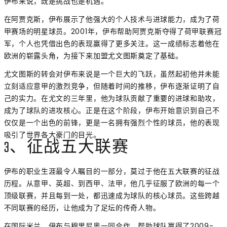
伊布来说，既是挑战也是机遇。
在阿贾克斯，伊布展示了他强大的个人技术与进球能力，成为了荷
甲赛场的明星球员。2001年，伊布帮助阿贾克斯夺得了荷甲联赛冠
军，个人也凭借出色的表现赢得了更多关注。这一成绩标志着他在
欧洲的崭露头角，为接下来加盟尤文图斯奠定了基础。
尤文图斯的转会对伊布来说是一个巨大的飞跃，虽然起初他并未能
立刻适应意甲的激烈竞争，但随着时间的推移，伊布逐渐证明了自
己的实力。在尤文的三年里，他为球队贡献了重要的进球和助攻，
成为了球队的进攻核心。正是在这个阶段，伊布开始意识到自己不
仅仅是一个出色的前锋，更是一名拥有强烈个性的球员，他的表现
吸引了世界各大豪门的目光。
3、征战五大联赛
伊布的职业生涯最令人瞩目的一部分，莫过于他在五大联赛的征战
历程。从意甲、英超、到西甲、法甲，他几乎征服了欧洲的每一个
顶级联赛，并且每到一处，都迅速成为球队的核心球员。这些跨越
不同联赛的经历，让他成为了足坛的传奇人物。
在国际米兰，伊布与穆里尼奥一同合作，帮助球队赢得了2009-