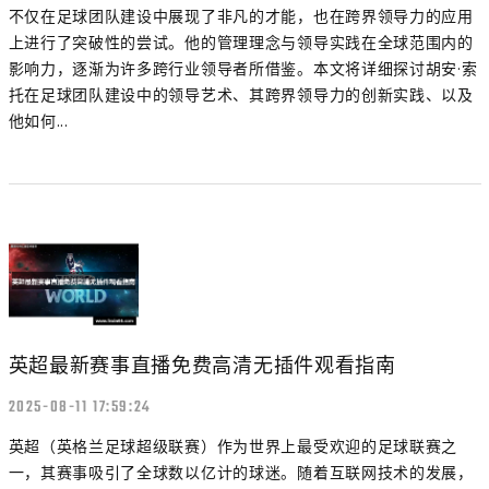
不仅在足球团队建设中展现了非凡的才能，也在跨界领导力的应用
上进行了突破性的尝试。他的管理理念与领导实践在全球范围内的
影响力，逐渐为许多跨行业领导者所借鉴。本文将详细探讨胡安·索
托在足球团队建设中的领导艺术、其跨界领导力的创新实践、以及
他如何...
英超最新赛事直播免费高清无插件观看指南
2025-08-11 17:59:24
英超（英格兰足球超级联赛）作为世界上最受欢迎的足球联赛之
一，其赛事吸引了全球数以亿计的球迷。随着互联网技术的发展，