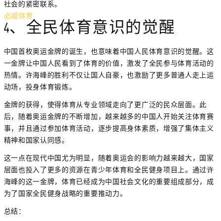
社会的紧密联系。
必威体育
4、全民体育意识的觉醒
中国首枚奥运金牌的诞生，也意味着中国人民体育意识的觉醒。这
一金牌让中国人民看到了体育的价值，激发了全民参与体育活动的
热情。许海峰的胜利不仅让国人自豪，也激励了更多普通人走上运
动场，投身体育锻炼。
金牌的获得，使得体育从专业领域走向了更广泛的民众层面。此
后，随着奥运金牌的不断增加，越来越多的中国人开始关注体育赛
事，并且通过参加体育活动，逐步提高身体素质，增强了集体主义
精神和国家认同感。
这一点在现代中国尤为明显，随着奥运会的影响力越来越大，国家
层面也投入了更多的资源在青少年体育和全民健身项目上。通过许
海峰的这一金牌，体育已经成为中国社会文化的重要组成部分，成
为了国家全民健身战略的重要推动力。
总结：