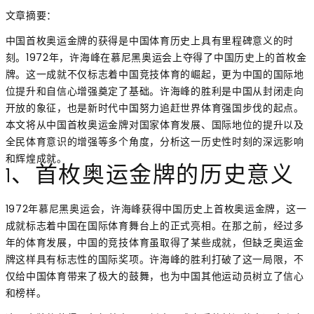
文章摘要：
中国首枚奥运金牌的获得是中国体育历史上具有里程碑意义的时
刻。1972年，许海峰在慕尼黑奥运会上夺得了中国历史上的首枚金
牌。这一成就不仅标志着中国竞技体育的崛起，更为中国的国际地
位提升和自信心增强奠定了基础。许海峰的胜利是中国从封闭走向
开放的象征，也是新时代中国努力追赶世界体育强国步伐的起点。
本文将从中国首枚奥运金牌对国家体育发展、国际地位的提升以及
全民体育意识的增强等多个角度，分析这一历史性时刻的深远影响
和辉煌成就。
1、首枚奥运金牌的历史意义
1972年慕尼黑奥运会，许海峰获得中国历史上首枚奥运金牌，这一
成就标志着中国在国际体育舞台上的正式亮相。在那之前，经过多
年的体育发展，中国的竞技体育虽取得了某些成就，但缺乏奥运金
牌这样具有标志性的国际奖项。许海峰的胜利打破了这一局限，不
仅给中国体育带来了极大的鼓舞，也为中国其他运动员树立了信心
和榜样。