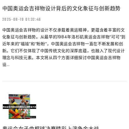
中国奥运会吉祥物设计背后的文化象征与创新趋势
2025-08-19 01:32:46
中国奥运会吉祥物的设计不仅承载着奥运精神，更蕴含着丰富的文
化象征与创新趋势。从最早的1984年洛杉矶奥运会吉祥物“可可”到
近年来的“福娃”和“盼盼”，中国奥运会吉祥物一直在不断发展和创
新。它们不仅体现了中国传统文化的深厚底蕴，也融入了现代设计
理念与科技元素。本文将从四个方面详细探讨中国奥运会吉祥物
设...
奥运会女子曲棍球决赛精彩上演争金大战