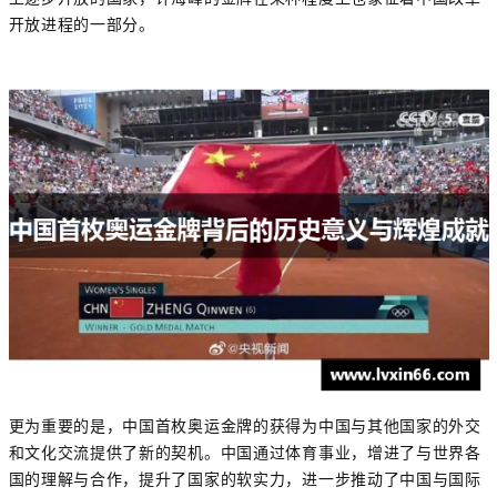
开放进程的一部分。
更为重要的是，中国首枚奥运金牌的获得为中国与其他国家的外交
和文化交流提供了新的契机。中国通过体育事业，增进了与世界各
国的理解与合作，提升了国家的软实力，进一步推动了中国与国际