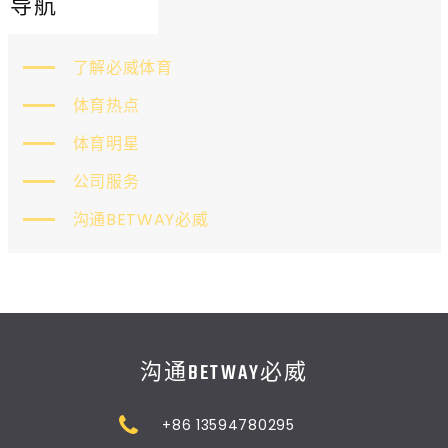
导航
了解必威体育
体育热点
体育明星
公司服务
沟通BETWAY必威
沟通BETWAY必威
+86 13594780295