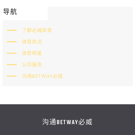
导航
了解必威体育
体育热点
体育明星
公司服务
沟通BETWAY必威
沟通BETWAY必威