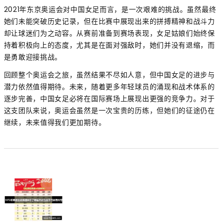
2021年东京奥运会对中国女足而言，是一次艰难的挑战。虽然最终
她们未能突破历史记录，但在比赛中展现出来的拼搏精神和战斗力
却让球迷们为之动容。从赛前准备到赛场表现，女足姑娘们始终保
持着积极向上的态度，尤其是在面对强敌时，她们并没有退缩，而
是勇敢迎接挑战。
回顾整个奥运会之旅，虽然结果不尽如人意，但中国女足的进步与
潜力依然值得期待。未来，随着更多年轻球员的涌现和战术体系的
逐步完善，中国女足必将在国际赛场上展现出更强的竞争力。对于
这支团队来说，奥运会虽然是一次宝贵的历练，但她们的征途仍在
继续，未来值得我们更加期待。