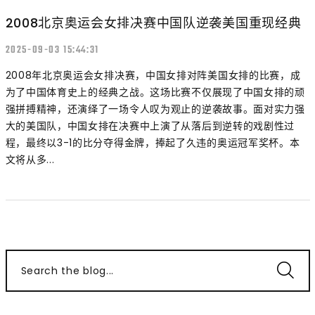
2008北京奥运会女排决赛中国队逆袭美国重现经典
2025-09-03 15:44:31
2008年北京奥运会女排决赛，中国女排对阵美国女排的比赛，成
为了中国体育史上的经典之战。这场比赛不仅展现了中国女排的顽
强拼搏精神，还演绎了一场令人叹为观止的逆袭故事。面对实力强
大的美国队，中国女排在决赛中上演了从落后到逆转的戏剧性过
程，最终以3-1的比分夺得金牌，捧起了久违的奥运冠军奖杯。本
文将从多...
Search the blog...