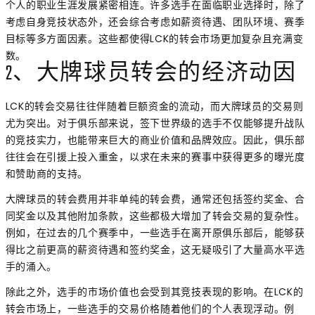
个人的职业生涯发展紧密相连。许多选手在面临职业选择时，除了
考虑自身竞技状态外，还会综合考虑如薪资待遇、团队环境、赛季
目标等多方面因素。这些都使得LCK的转会市场更加复杂且充满变
数。
2、大牌球员转会的经济动因
LCK的转会交易往往伴随着巨额资金的流动，而大牌球员的交易则
尤为突出。对于俱乐部来说，签下世界级的选手不仅能够提升战队
的竞技实力，也能带来巨大的商业价值和品牌效应。因此，俱乐部
往往会在引援上投入重金，以求在未来的赛事中获得更多的曝光度
和赞助商的支持。
大牌球员的转会费用并非单纯的转会费，通常还包括签约奖金、合
同奖金以及其他附加条款，这些都极大增加了转会交易的复杂性。
例如，在过去的几个赛季中，一些选手在离开原俱乐部后，能够获
得比之前更高的薪资待遇和签约奖金，这无疑吸引了大量高水平选
手的涌入。
除此之外，选手的市场价值也会受到其竞技表现的影响。在LCK的
转会市场上，一些选手的交易价格随着他们的个人表现浮动。例