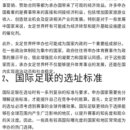
事营销、赞助合同等都为承办国带来了可观的经济效益。许多申办
国看重的是赛事带来的直接和间接经济利益，包括增加国家旅游业
收入、创造就业机会及促进相关产业的发展。特别是对于一些发展
中国家来说，女足世界杯有可能成为经济转型和提升基础设施建设
的催化剂。
此外，女足世界杯申办也可能成为国家内政的一个重要组成部分。
在一些政治体制较为集中的国家，政府往往将申办体育赛事作为政
策的展示平台，借此增强民众的凝聚力和国家认同感。对于这些国
家而言，承办女足世界杯不仅能够提升体育事业的发展，还能在国
内实现政治动员和社会稳定。
2、国际足联的选址标准
国际足联在选址时有一系列复杂的标准与要求，申办国家需要充分
理解这些标准，才能提升自己在竞争中的胜算。首先，女足世界杯
的选址必须考虑到赛事的全球传播效果。国际足联更倾向于选择能
够在全球范围内产生广泛影响的地区，以提升赛事的知名度和观众
的关注度。因此，一些具有较高国际曝光度的国家和地区常常成为
申办的热门选择。