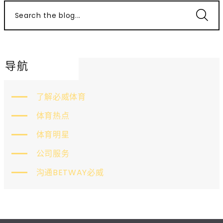
Search the blog...
导航
了解必威体育
体育热点
体育明星
公司服务
沟通BETWAY必威