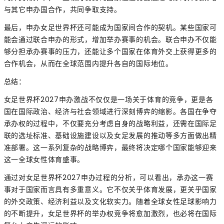
与其它申办国合作，共同争取支持。
最后，申办女足世界杯还可能成为国家间合作的契机。某些国家可
能会通过联合申办的形式，增加举办赛事的机会。联合申办不仅能
够分担承办赛事的压力，还能让多个国家在体育外交上获得更多的
合作机会，从而在全球范围内提升各自的国际地位。
总结：
女足世界杯2027申办激战不仅仅是一场关于体育的竞争，更是各
国在国际政治、经济与社会领域进行深刻博弈的缩影。各国在争夺
承办权的过程中，不仅要充分考虑自身的战略利益，还需在国际足
联的选址标准、基础设施建设以及女足发展的推动等多方面做出精
准部署。这一系列复杂的战略博弈，最终将决定哪个国家能够迎来
这一全球女性体育盛事。
通过对女足世界杯2027申办过程的分析，可以看出，承办这一赛
事对于国家而言具有多重意义。它不仅关乎体育发展，更关乎国家
的外交政策、经济利益以及文化软实力。随着全球女性足球影响力
的不断提升，女足世界杯的举办权竞争将愈加激烈，也必将在国际