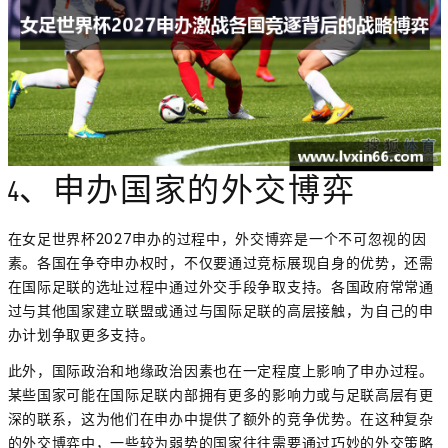
4、申办国家的外交博弈
在女足世界杯2027申办的过程中，外交博弈是一个不可忽视的因
素。各国在争夺申办权时，不仅要通过竞标展现自身的优势，还需
在国际足联的选址过程中通过外交手段争取支持。各国政府常常通
过与其他国家建立联盟或通过与国际足联的高层接触，为自己的申
办计划争取更多支持。
此外，国际政治和地缘政治因素也在一定程度上影响了申办过程。
某些国家可能在国际足联内部拥有更多的影响力或与足联高层有更
深的联系，这为他们在申办中提供了额外的竞争优势。在这种复杂
的外交博弈中，一些较为弱势的国家往往需要通过巧妙的外交策略