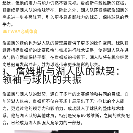
起伏，但他的潜力与能力仍然不容忽视。詹姆斯与戴维斯的搭档，
将继续是湖人队的命脉所在。除此之外，湖人队还将根据詹姆斯的
需求进一步补强阵容，引入更多具备即战力的球员，保持球队的竞
争力。
BETWAY必威体育
詹姆斯的续约也为湖人队的管理层提供了更多的操作空间。球队将
继续根据詹姆斯的比赛风格与需求进行战术调整，使得湖人队在进
攻与防守两端保持平衡。在詹姆斯的带领下，湖人队将有机会继续
向总冠军发起冲击，并为球迷带来更多精彩的比赛。
3、詹姆斯与湖人队的默契：
领袖与球队的共振
詹姆斯与湖人队的默契，源自于多年的比赛经验和共同的目标。自
加盟湖人以来，詹姆斯不仅在赛场上展示出了无与伦比的个人能
力，更通过他的领导力和影响力，成功融入了球队的整体战术体
系。他与湖人队的其他球员，特别是安东尼·戴维斯，之间的默契配
合，已经成为湖人队强大竞争力的一部分。