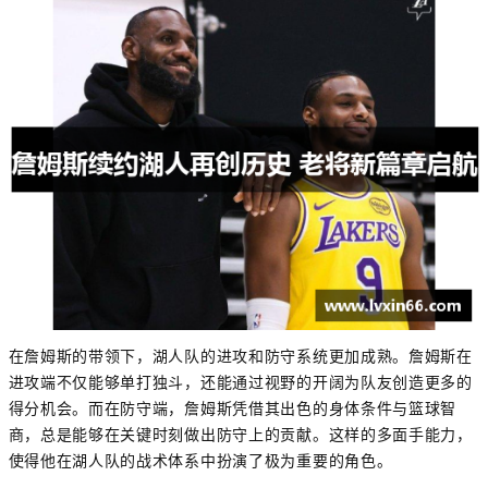
在詹姆斯的带领下，湖人队的进攻和防守系统更加成熟。詹姆斯在
进攻端不仅能够单打独斗，还能通过视野的开阔为队友创造更多的
得分机会。而在防守端，詹姆斯凭借其出色的身体条件与篮球智
商，总是能够在关键时刻做出防守上的贡献。这样的多面手能力，
使得他在湖人队的战术体系中扮演了极为重要的角色。