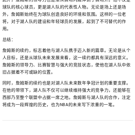
球队的核心球员，更是湖人队的代表性人物。无论是场上还是场
外，詹姆斯始终在为球队创造良好的环境和氛围。这样的一位老
将，对于湖人队的建设和年轻球员的发展，起到了不可替代的作
用。
总结：
詹姆斯的续约，标志着他与湖人队携手迈入新的篇章。无论是从个
人目标，还是从球队未来发展来看，这一续约都具有深远的意义。
詹姆斯的领导力、比赛智慧与强大的竞技状态，使他在湖人队中依
旧占据着不可或缺的位置。
同时，詹姆斯的续约也是对湖人队未来数年争冠计划的重要支撑。
在他的带领下，湖人队不仅可以继续维持强大的竞争力，还能够在
西部乃至整个联盟中占据一席之地。詹姆斯与湖人队的合作，注定
将成为一段辉煌的历史，也为NBA的未来写下浓重的一笔。