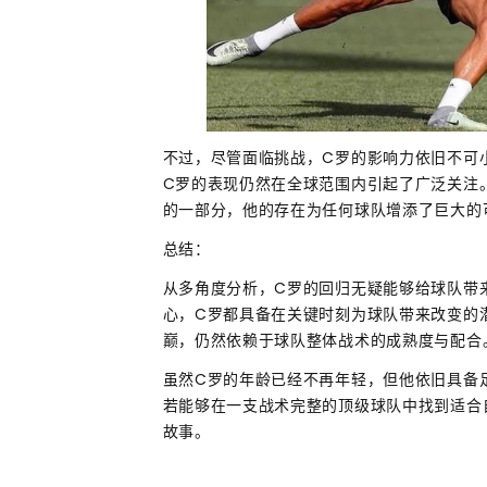
不过，尽管面临挑战，C罗的影响力依旧不可小
C罗的表现仍然在全球范围内引起了广泛关注
的一部分，他的存在为任何球队增添了巨大的
总结：
从多角度分析，C罗的回归无疑能够给球队带
心，C罗都具备在关键时刻为球队带来改变的
巅，仍然依赖于球队整体战术的成熟度与配合
虽然C罗的年龄已经不再年轻，但他依旧具备
若能够在一支战术完整的顶级球队中找到适合
故事。