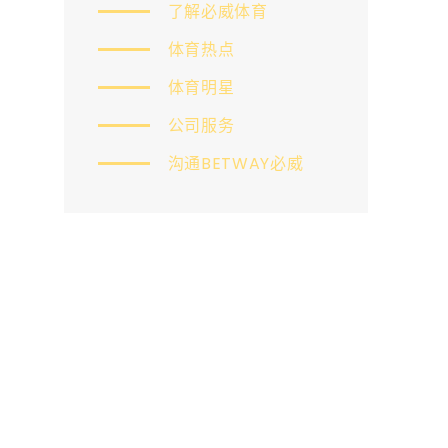
了解必威体育
体育热点
体育明星
公司服务
沟通BETWAY必威