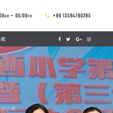
00
— 05:00
+86 13594780295
AM
PM
必威
欧洲之巅