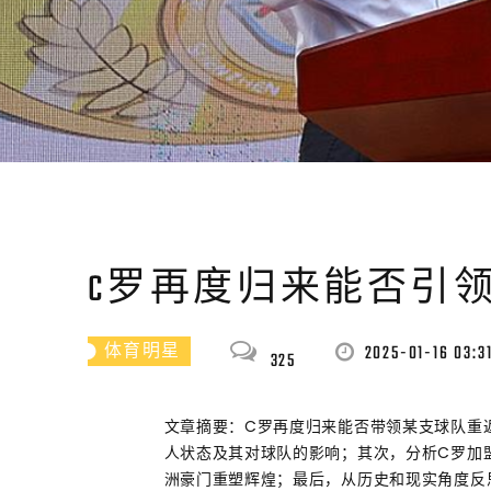
C罗再度归来能否引
2025-01-16 03:31
体育明星
325
文章摘要：C罗再度归来能否带领某支球队重
人状态及其对球队的影响；其次，分析C罗加
洲豪门重塑辉煌；最后，从历史和现实角度反