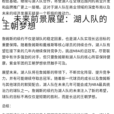
粉丝基础，继续与湖人队合作，将使湖人在全球范围内的商业开发
和品牌推广更上一层楼。这对于湖人队在商业领域的深度布局以及
未来的经济发展无疑是一个积极的推动力。
4、未来前景展望：湖人队的
王朝梦想
詹姆斯的续约不仅是球队的稳定因素，也是湖人队实现长远目标的
重要保障。随着詹姆斯和戴维斯等核心球员的持续合作，湖人队有
望在接下来的几年内继续保持竞争力，挑战NBA的总冠军。尽管联
盟中有许多强劲的对手，但只要詹姆斯和湖人队的核心阵容保持健
康，紫金军团的王朝梦想依然触手可及。
展望未来，湖人队将在詹姆斯的带领下，不断优化阵容、提升竞争
力，并有可能继续夺取总冠军。随着新一代球员的成长以及詹姆斯
与其他球员的默契配合，湖人队在未来几年可能会成为NBA最具统
治力的球队之一。詹姆斯的续约为湖人队的未来注入了新的希望，
球队的目标不再仅仅是短期的胜利，而是长远的王朝梦想。
总结：