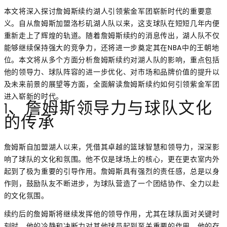
本文将深入探讨詹姆斯续约湖人引领紫金军团崭新时代的重要意
义。自从詹姆斯加盟洛杉矶湖人队以来，这支球队在短短几年内便
重新走上了辉煌的轨道。随着詹姆斯续约的消息传出，湖人队不仅
能够继续保持强大的竞争力，还将进一步奠定其在NBA中的王朝地
位。本文将从多个方面分析詹姆斯续约对湖人队的影响，重点包括
他的领导力、球队阵容的进一步优化、对市场和品牌价值的提升以
及未来前景的展望等方面，全面解读詹姆斯续约如何引领紫金军团
进入崭新的时代。
1、詹姆斯领导力与球队文化
的传承
詹姆斯自加盟湖人以来，凭借其卓越的篮球智慧和领导力，深深影
响了球队的文化和氛围。他不仅是球场上的核心，更在更衣室内外
起到了极为重要的引导作用。詹姆斯具有强烈的责任感，总是以身
作则，鼓励队友不断进步，为球队营造了一个团结协作、全力以赴
的文化氛围。
续约后的詹姆斯将继续发挥他的领导作用，尤其在球队面对关键时
刻时，他的冷静和决断力对其他球员起到至关重要的作用。他的存