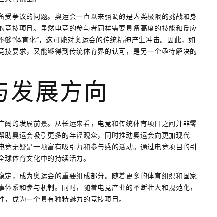
备受争议的问题。奥运会一直以来强调的是人类极限的挑战和身
的竞技项目。虽然电竞的参与者同样需要具备高度的技能和反应
不够“体育化”，这可能对奥运会的传统精神产生冲击。因此，如
竞技要求，又能够得到传统体育界的认可，是另一个亟待解决的
与发展方向
广阔的发展前景。从长远来看，电竞和传统体育项目之间并非零
帮助奥运会吸引更多的年轻观众，同时推动奥运会向更加现代
电竞无疑是一项富有吸引力和参与感的活动。通过电竞项目的引
全球体育文化中的持续活力。
稳定，成为奥运会的重要组成部分。随着更多的体育组织和国家
事体系和参与机制。同时，随着电竞产业的不断壮大和规范化，
性，成为一个具有独特魅力的竞技项目。