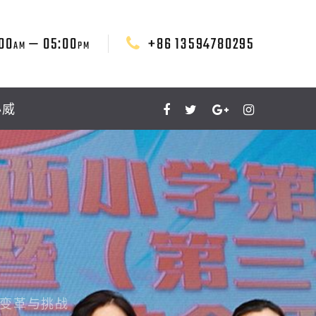
00
— 05:00
+86 13594780295
AM
PM
必威
变革与挑战