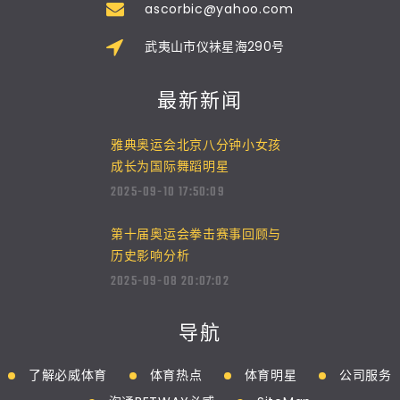
ascorbic@yahoo.com
武夷山市仪袜星海290号
最新新闻
雅典奥运会北京八分钟小女孩
成长为国际舞蹈明星
2025-09-10 17:50:09
第十届奥运会拳击赛事回顾与
历史影响分析
2025-09-08 20:07:02
导航
了解必威体育
体育热点
体育明星
公司服务