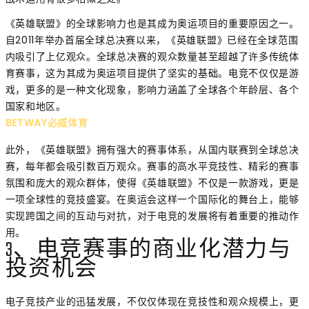
《英雄联盟》的全球影响力也是其成为奥运项目的重要原因之一。
自2011年举办首届全球总决赛以来，《英雄联盟》已经在全球范围
内吸引了上亿观众。全球总决赛的观众数量甚至超越了许多传统体
育赛事，这为其成为奥运项目提供了坚实的基础。电竞不仅仅是游
戏，更多的是一种文化现象，影响力涵盖了全球各个年龄层、各个
国家和地区。
BETWAY必威体育
此外，《英雄联盟》拥有强大的赛事体系，从国内联赛到全球总决
赛，每年都会吸引数百万观众。赛事的高水平竞技性、精彩的赛事
氛围和庞大的观众群体，使得《英雄联盟》不仅是一款游戏，更是
一项全球性的竞技盛宴。在奥运会这样一个国际化的舞台上，能够
实现跨国之间的互动与对抗，对于电竞的发展将有着重要的推动作
用。
3、电竞赛事的商业化潜力与
投资机会
电子竞技产业的迅猛发展，不仅仅体现在竞技性和观众规模上，更