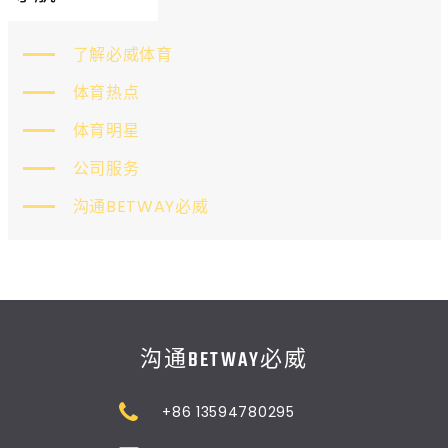
了解必威体育
体育热点
体育明星
公司服务
沟通BETWAY必威
沟通BETWAY必威
+86 13594780295