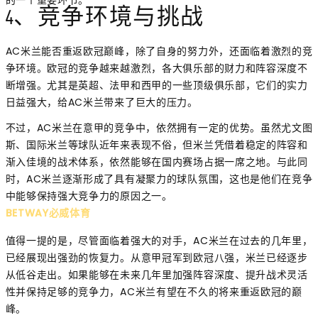
4、竞争环境与挑战
AC米兰能否重返欧冠巅峰，除了自身的努力外，还面临着激烈的竞
争环境。欧冠的竞争越来越激烈，各大俱乐部的财力和阵容深度不
断增强。尤其是英超、法甲和西甲的一些顶级俱乐部，它们的实力
日益强大，给AC米兰带来了巨大的压力。
不过，AC米兰在意甲的竞争中，依然拥有一定的优势。虽然尤文图
斯、国际米兰等球队近年来表现不俗，但米兰凭借着稳定的阵容和
渐入佳境的战术体系，依然能够在国内赛场占据一席之地。与此同
时，AC米兰逐渐形成了具有凝聚力的球队氛围，这也是他们在竞争
中能够保持强大竞争力的原因之一。
BETWAY必威体育
值得一提的是，尽管面临着强大的对手，AC米兰在过去的几年里，
已经展现出强劲的恢复力。从意甲冠军到欧冠八强，米兰已经逐步
从低谷走出。如果能够在未来几年里加强阵容深度、提升战术灵活
性并保持足够的竞争力，AC米兰有望在不久的将来重返欧冠的巅
峰。