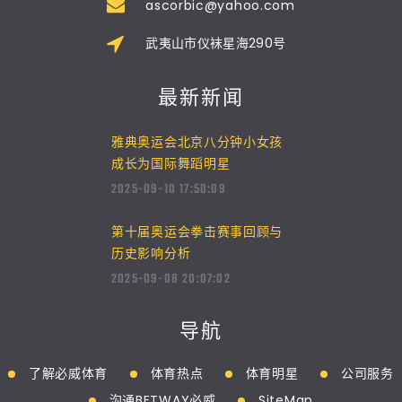
ascorbic@yahoo.com
武夷山市仪袜星海290号
最新新闻
雅典奥运会北京八分钟小女孩
成长为国际舞蹈明星
2025-09-10 17:50:09
第十届奥运会拳击赛事回顾与
历史影响分析
2025-09-08 20:07:02
导航
了解必威体育
体育热点
体育明星
公司服务
沟通BETWAY必威
SiteMap