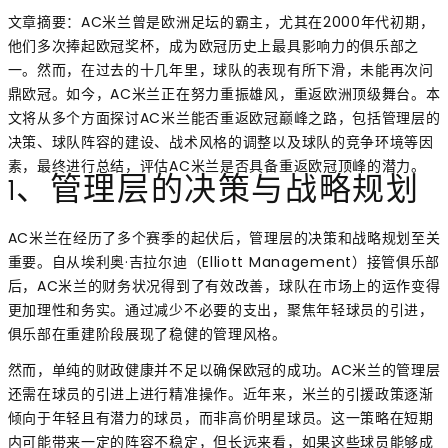
文章摘要：AC米兰曾是欧洲足坛的霸主，尤其在2000年代初期，
他们多次捧起欧冠奖杯，成为欧冠历史上最具影响力的俱乐部之
一。然而，在过去的十几年里，球队的表现有所下滑，未能再次问
鼎欧冠。如今，AC米兰正在努力重振雄风，重返欧洲顶级舞台。本
文将从多个方面探讨AC米兰能否重返欧冠巅峰之路，包括管理层的
决策、球队阵容的建设、战术风格的调整以及球队的竞争环境等因
素，最终进行总结，评估AC米兰是否具备重返欧冠顶峰的潜力。
1、管理层的决策与战略规划
AC米兰在经历了多个赛季的起伏后，管理层的决策和战略规划至关
重要。自从埃利奥·吉拉尔迪（Elliott Management）接管俱乐部
后，AC米兰的财务状况得到了有效改善，球队在市场上的运作变得
更加理性和务实。通过减少不必要的支出，聚焦年轻球员的引进，
俱乐部在重建阶段展现了稳健的管理风格。
然而，单纯的财政健康并不足以确保欧冠的成功。AC米兰的管理层
还需在球员的引进上进行精准操作。近年来，米兰的引援政策逐渐
倾向于年轻且有潜力的球员，而非高价明星球员。这一策略在短期
内可能带来一定的阵容不稳定，但长远来看，如果这些球员能够成