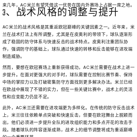
来几年，AC米兰有望凭借这一优势在国内外赛场上占据一席之地。
3、战术风格的调整与提升
AC米兰的战术风格是其重返欧冠巅峰的关键因素之一。近年来，米
兰在战术打法上有所调整，尤其是在皮奥利的带领下，球队逐渐形
成了稳固的防守体系与快速反击的战术特点。皮奥利注重团队协
作，强调防守的基础上，球队通过快速的转移和反击能够在进攻端
制造威胁。
然而，要想在欧冠赛场上重新获得成功，AC米兰需要在战术上进一
步提升。在面对更强大的对手时，球队需要在控制比赛节奏、保持
中场的掌控力以及打破密集防守方面找到更多解决办法。米兰已经
在欧战中展现了不错的实力，但在一些关键比赛中，战术上的灵活
性和应变能力仍显不足。
此外，AC米兰还需要在进攻端更为多样化。在传统的防守反击战术
上，米兰往往依赖单点突破和快速反击，但要在欧冠舞台上脱颖而
出，他们必须进一步提升全队的进攻组织能力和多点开花的攻击手
段。随着球队的阵容逐渐成熟，战术上的细节调整将成为重返巅峰
的一个重要环节。