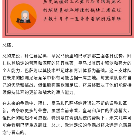
总结：
总的来说，拜仁慕尼黑、皇家马德里和巴塞罗那三强各具优势。拜
仁以其稳定的管理和深厚的阵容底蕴，皇马以其历史积淀和强大的
个人能力，巴萨则以其技术型足球和青训体系为基础。这三支球队
在未来的欧洲足坛竞争中都有可能占据一席之地。每支球队都有自
己的优势和挑战，但谁能称霸欧洲足坛，将最终取决于他们能否持
续保持阵容的更新和战术的适应能力。
在未来的争霸中，拜仁、皇马和巴萨将继续通过不断的调整和革
新，去争取更多的荣誉。虽然当前来看，皇马和拜仁的优势稍大，
但巴萨的崛起不可忽视，特别是在青训系统的帮助下，未来几年可
能会看到巴萨重返巅峰。总之，欧洲足坛的争霸战将永远是充满悬
念与看点的。