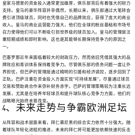
皇家马德里的资金投入通常更加雄厚，俱乐部背后有着强大的财力
支持。皇马的豪华阵容并非偶然，长期以来，俱乐部通过大笔转会
费引进顶级球员，同时也凭借自己的品牌效应，获得了庞大的商业
收入。皇马的商业运营能力强大，他们在全球的粉丝基础和市场号
召力使得他们可以不断吸引到世界级的球员加入。皇马的管理层注
重短期成绩和即时影响，这也是其能够长期保持竞争力的原因之
一。
巴塞罗那近年来面临着较大的财政压力，然而依旧凭借其强大的品
牌效应和青训体系保持着竞争力。尽管俱乐部的债务问题一度让外
界担忧，但巴萨的管理层通过精明的引援和经济调控，逐步回到了
正轨。巴萨注重在资金投入方面实现“可持续发展”，尽量通过球员
交易和赞助商合作来弥补财务赤字。巴萨的管理策略较为注重长远
发展，尤其是在培养年轻球员和提升球队核心竞争力方面，他们的
战略眼光始终未曾改变。
4、未来走势与争霸欧洲足坛
从阵容和战术层面来看，拜仁慕尼黑的综合实力依然十分强大。随
着球队年轻化进程的推进，未来的拜仁将可能更加依赖快速的反击