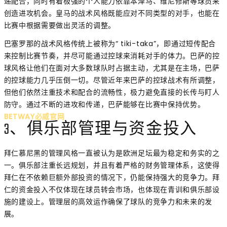
递配合，同时有着极强的个人能力依靠本泽马、维尼修斯等球员来
创造进攻机会。皇马的战术风格既能应对不同类型的对手，也能在
比赛中根据需要做出灵活的调整。
巴塞罗那的战术风格传统上被称为“ tiki-taka”，即通过短传配合
来控制比赛节奏，并尽可能通过控球来消耗对手的体力。巴萨的控
球风格让他们在面对大多数球队时占据主动，尤其是在主场，巴萨
的控球能力几乎压倒一切。尽管近年来巴萨的控球战术有所调整，
但他们依然注重技术和配合的流畅性，极力避免直接的长传与盯人
防守。通过不断的进攻和传递，巴萨能够在比赛中保持优势。
BETWAY必威官网
3、俱乐部管理与资金投入
拜仁慕尼黑的管理风格一直被认为是欧洲足坛最为稳定和务实的之
一。俱乐部注重长远规划，并且有着严格的财务管理体系，这使得
拜仁在不依赖巨额外部投资的情况下，仍能保持强大的竞争力。拜
仁的资金投入不仅体现在球员转会市场，也体现在青训和俱乐部设
施的建设上。管理层的高效运作确保了球队的竞争力和未来的发
展。