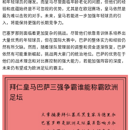
和年轻球员的爆发。而皇马尽管面临年龄老化的问题，但他们的经
验和底蕴始终是不可忽视的优势，尤其是在欧冠赛场，皇马依然是
最为难以击败的对手。未来，皇马若能进一步加强年轻球员的引
入，将能保持更强的长期竞争力。
巴塞罗那则面临着更加复杂的挑战。尽管他们依靠青训体系培养出
大量优秀的年轻球员，但在国际大赛中，巴萨的整体实力和经验仍
然有所欠缺。然而，随着球队管理层的调整和资金逐渐恢复，巴萨
依然有可能重新崛起，挑战两大豪门的统治地位。巴萨的优势在于
他们的战术理念和对比赛控制的强大能力，若能加强阵容的深度，
未来仍有望成为欧洲足坛的霸主。