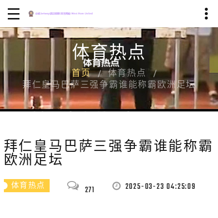
体育热点
首页
体育热点
拜仁皇马巴萨三强争霸谁能称霸欧洲足坛
拜仁皇马巴萨三强争霸谁能称霸
欧洲足坛
2025-03-23 04:25:09
体育热点
271