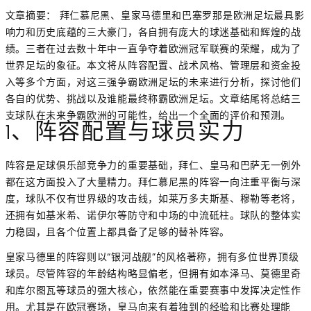
文章摘要： 拜仁慕尼黑、皇家马德里和巴塞罗那是欧洲足坛最具影
响力和历史底蕴的三大豪门，各自拥有庞大的球迷基础和辉煌的战
绩。三者在过去数十年中一直争夺着欧洲冠军联赛的荣耀，成为了
世界足坛的象征。本文将从阵容配置、战术风格、管理层和资金投
入等多个方面，对这三强争霸欧洲足坛的未来进行分析，探讨他们
各自的优势、挑战以及谁能最终称霸欧洲足坛。文章结尾将总结三
支球队在未来争霸欧洲的可能性，给出一个全面的评价和预测。
1、阵容配置与球员实力
阵容是足球俱乐部竞争力的重要基础，拜仁、皇马和巴萨无一例外
都在这方面投入了大量精力。拜仁慕尼黑的阵容一向注重平衡与深
度，球队不仅有世界级的攻击线，如莱万多夫斯基、穆勒等老将，
还拥有如基米希、诺伊尔等防守和中场的中流砥柱。球队的整体实
力稳固，且各个位置上都具备了足够的替补阵容。
皇家马德里的阵容则以“银河战舰”的风格著称，拥有多位世界顶级
球员。尽管阵容的年龄结构略显偏老，但拥有如本泽马、莫德里奇
和库尔图瓦等球员的强大核心，依然能在重要赛事中发挥决定性作
用。尤其是在欧冠赛场，皇马向来有着独到的经验和比赛处理能