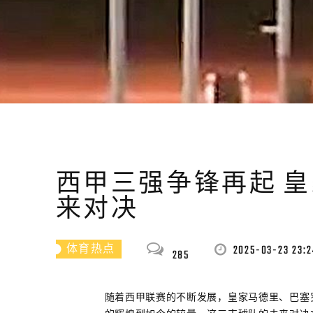
西甲三强争锋再起 
来对决
2025-03-23 23:2
体育热点
285
随着西甲联赛的不断发展，皇家马德里、巴塞