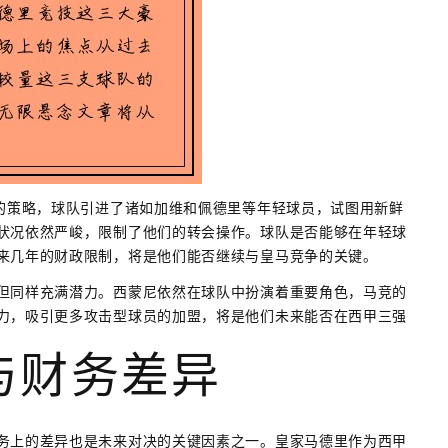
”的策略，球队引进了诸如加维和佩德里等年轻球员，试图用新鲜
状况依然严峻，限制了他们的转会操作。球队是否能够在年轻球
来几年的财政限制，将是他们能否继续与皇马竞争的关键。
但同样充满潜力。西蒙尼依然在球队中扮演着重要角色，马竞的
力，吸引更多攻击型球员的加盟，将是他们未来能否在西甲三强
与财务差异
务上的差异也是未来对决的关键因素之一。皇家马德里作为西甲