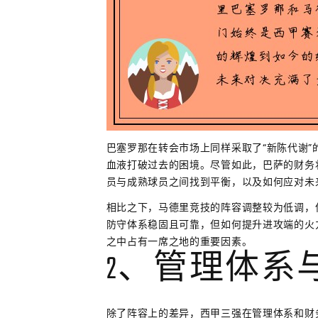
巴塞罗那在转会市场上同样采取了“新陈代谢
血液打破过去的困境。尽管如此，巴萨的财务
员与成熟球员之间找到平衡，以及如何应对未
相比之下，马德里竞技的阵容调整较为低调，
防守体系稳固且可靠，但如何提升进攻端的火
之中占有一席之地的重要因素。
2、管理体系
除了阵容上的差异，西甲三强在管理体系和财