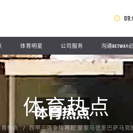
09:
点
体育明星
公司服务
沟通BETWAY
体育热点
体育热点
西甲三强争锋再起 皇家马德里巴萨马竞