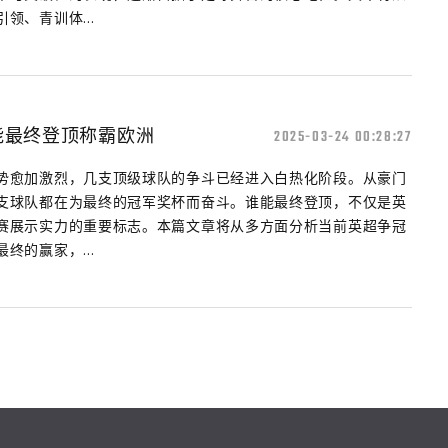
领、青训体...
能最终登顶称霸欧洲
2025-03-24 00:28:27
势愈加激烈，几支顶级球队的争斗已经进入白热化阶段。从豪门
支球队都在为最终的冠军奖杯而奋斗。谁能最终登顶，不仅是英
赛展示实力的重要标志。本篇文章将从多方面分析当前英超争冠
终的赢家，...