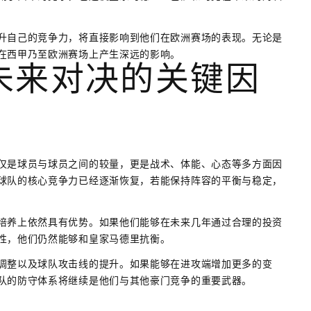
升自己的竞争力，将直接影响到他们在欧洲赛场的表现。无论是
在西甲乃至欧洲赛场上产生深远的影响。
未来对决的关键因
仅是球员与球员之间的较量，更是战术、体能、心态等多方面因
球队的核心竞争力已经逐渐恢复，若能保持阵容的平衡与稳定，
培养上依然具有优势。如果他们能够在未来几年通过合理的投资
性，他们仍然能够和皇家马德里抗衡。
调整以及球队攻击线的提升。如果能够在进攻端增加更多的变
队的防守体系将继续是他们与其他豪门竞争的重要武器。