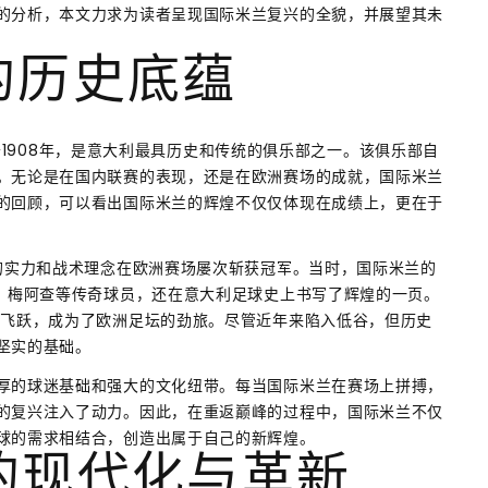
的分析，本文力求为读者呈现国际米兰复兴的全貌，并展望其未
的历史底蕴
成立于1908年，是意大利最具历史和传统的俱乐部之一。该俱乐部自
。无论是在国内联赛的表现，还是在欧洲赛场的成就，国际米兰
的回顾，可以看出国际米兰的辉煌不仅仅体现在成绩上，更在于
大的实力和战术理念在欧洲赛场屡次斩获冠军。当时，国际米兰的
蒂、梅阿查等传奇球员，还在意大利足球史上书写了辉煌的一页。
的飞跃，成为了欧洲足坛的劲旅。尽管近年来陷入低谷，但历史
坚实的基础。
厚的球迷基础和强大的文化纽带。每当国际米兰在赛场上拼搏，
的复兴注入了动力。因此，在重返巅峰的过程中，国际米兰不仅
球的需求相结合，创造出属于自己的新辉煌。
的现代化与革新