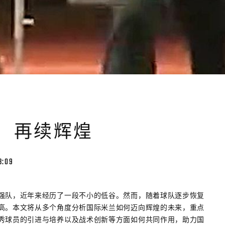
，再续辉煌
3:09
强队，近年来经历了一段不小的低谷。然而，随着球队逐步恢复
高。本文将从多个角度分析国际米兰如何迈向辉煌的未来，重点
秀球员的引进与培养以及战术创新等方面如何共同作用，助力国