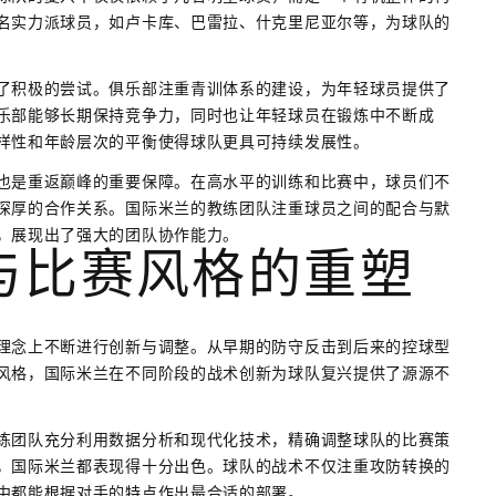
名实力派球员，如卢卡库、巴雷拉、什克里尼亚尔等，为球队的
了积极的尝试。俱乐部注重青训体系的建设，为年轻球员提供了
乐部能够长期保持竞争力，同时也让年轻球员在锻炼中不断成
样性和年龄层次的平衡使得球队更具可持续发展性。
也是重返巅峰的重要保障。在高水平的训练和比赛中，球员们不
深厚的合作关系。国际米兰的教练团队注重球员之间的配合与默
，展现出了强大的团队协作能力。
与比赛风格的重塑
理念上不断进行创新与调整。从早期的防守反击到后来的控球型
风格，国际米兰在不同阶段的战术创新为球队复兴提供了源源不
练团队充分利用数据分析和现代化技术，精确调整球队的比赛策
，国际米兰都表现得十分出色。球队的战术不仅注重攻防转换的
中都能根据对手的特点作出最合适的部署。