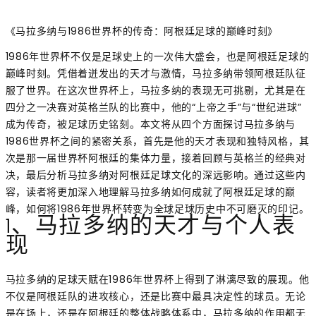
《马拉多纳与1986世界杯的传奇：阿根廷足球的巅峰时刻》
1986年世界杯不仅是足球史上的一次伟大盛会，也是阿根廷足球的
巅峰时刻。凭借着迸发出的天才与激情，马拉多纳带领阿根廷队征
服了世界。在这次世界杯上，马拉多纳的表现无可挑剔，尤其是在
四分之一决赛对英格兰队的比赛中，他的“上帝之手”与“世纪进球”
成为传奇，被足球历史铭刻。本文将从四个方面探讨马拉多纳与
1986世界杯之间的紧密关系，首先是他的天才表现和独特风格，其
次是那一届世界杯阿根廷的集体力量，接着回顾与英格兰的经典对
决，最后分析马拉多纳对阿根廷足球文化的深远影响。通过这些内
容，读者将更加深入地理解马拉多纳如何成就了阿根廷足球的巅
峰，如何将1986年世界杯转变为全球足球历史中不可磨灭的印记。
1、马拉多纳的天才与个人表
现
马拉多纳的足球天赋在1986年世界杯上得到了淋漓尽致的展现。他
不仅是阿根廷队的进攻核心，还是比赛中最具决定性的球员。无论
是在场上，还是在阿根廷的整体战略体系中，马拉多纳的作用都无