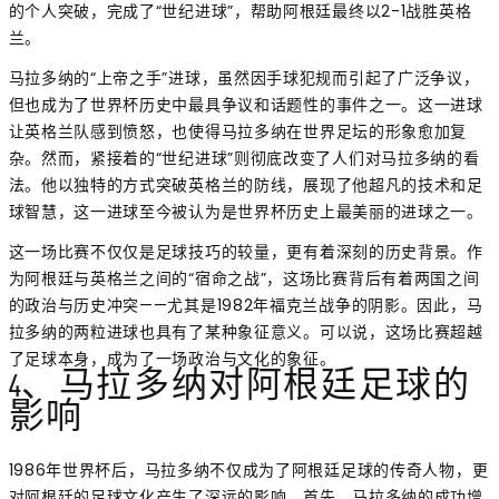
的个人突破，完成了“世纪进球”，帮助阿根廷最终以2-1战胜英格
兰。
马拉多纳的“上帝之手”进球，虽然因手球犯规而引起了广泛争议，
但也成为了世界杯历史中最具争议和话题性的事件之一。这一进球
让英格兰队感到愤怒，也使得马拉多纳在世界足坛的形象愈加复
杂。然而，紧接着的“世纪进球”则彻底改变了人们对马拉多纳的看
法。他以独特的方式突破英格兰的防线，展现了他超凡的技术和足
球智慧，这一进球至今被认为是世界杯历史上最美丽的进球之一。
这一场比赛不仅仅是足球技巧的较量，更有着深刻的历史背景。作
为阿根廷与英格兰之间的“宿命之战”，这场比赛背后有着两国之间
的政治与历史冲突——尤其是1982年福克兰战争的阴影。因此，马
拉多纳的两粒进球也具有了某种象征意义。可以说，这场比赛超越
了足球本身，成为了一场政治与文化的象征。
4、马拉多纳对阿根廷足球的
影响
1986年世界杯后，马拉多纳不仅成为了阿根廷足球的传奇人物，更
对阿根廷的足球文化产生了深远的影响。首先，马拉多纳的成功增