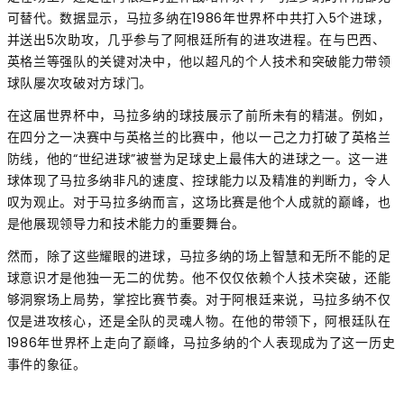
可替代。数据显示，马拉多纳在1986年世界杯中共打入5个进球，
并送出5次助攻，几乎参与了阿根廷所有的进攻进程。在与巴西、
英格兰等强队的关键对决中，他以超凡的个人技术和突破能力带领
球队屡次攻破对方球门。
在这届世界杯中，马拉多纳的球技展示了前所未有的精湛。例如，
在四分之一决赛中与英格兰的比赛中，他以一己之力打破了英格兰
防线，他的“世纪进球”被誉为足球史上最伟大的进球之一。这一进
球体现了马拉多纳非凡的速度、控球能力以及精准的判断力，令人
叹为观止。对于马拉多纳而言，这场比赛是他个人成就的巅峰，也
是他展现领导力和技术能力的重要舞台。
然而，除了这些耀眼的进球，马拉多纳的场上智慧和无所不能的足
球意识才是他独一无二的优势。他不仅仅依赖个人技术突破，还能
够洞察场上局势，掌控比赛节奏。对于阿根廷来说，马拉多纳不仅
仅是进攻核心，还是全队的灵魂人物。在他的带领下，阿根廷队在
1986年世界杯上走向了巅峰，马拉多纳的个人表现成为了这一历史
事件的象征。