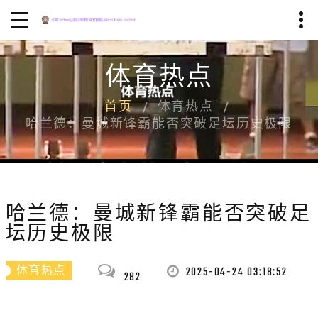
体育热点
首页
体育热点
哈兰德：曼城新锋霸能否突破足坛历史极限
哈兰德：曼城新锋霸能否突破足
坛历史极限
2025-04-24 03:18:52
体育热点
282