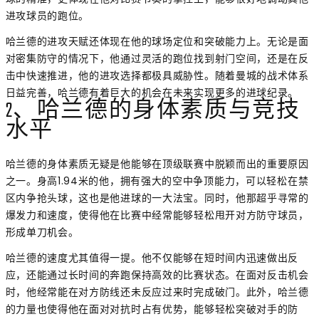
进攻球员的跑位。
哈兰德的进攻天赋还体现在他的球场定位和突破能力上。无论是面
对密集防守的情况下，他通过灵活的跑位找到射门空间，还是在反
击中快速推进，他的进攻选择都极具威胁性。随着曼城的战术体系
日益完善，哈兰德有着巨大的机会在未来实现更多的进球纪录。
2、哈兰德的身体素质与竞技
水平
哈兰德的身体素质无疑是他能够在顶级联赛中脱颖而出的重要原因
之一。身高1.94米的他，拥有强大的空中争顶能力，可以轻松在禁
区内争抢头球，这也是他进球的一大法宝。同时，他那超乎寻常的
爆发力和速度，使得他在比赛中经常能够轻松甩开对方防守球员，
形成单刀机会。
哈兰德的速度尤其值得一提。他不仅能够在短时间内迅速做出反
应，还能通过长时间的奔跑保持高效的比赛状态。在面对反击机会
时，他经常能在对方防线还未反应过来时完成破门。此外，哈兰德
的力量也使得他在面对对抗时占有优势，能够轻松突破对手的防