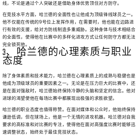
线，不论是通过个人突破还是借助身体优势顶住对方防守。
在竞技水平方面，哈兰德的全面性也让他成为顶级锋线球员之一。
他不仅能在传统的9号位上发挥作用，在需要时，他也能在边路进
行有效的支援，给对方防线制造多重威胁。这种身体与技术相结合
的全面性，使得他在比赛中的多样化进攻方式让任何防守方都无法
完全锁死他。
3、哈兰德的心理素质与职业
态度
除了身体素质和技术能力，哈兰德在心理素质上的成熟与稳健也是
他成为顶级球员的重要因素之一。无论是在压力巨大的比赛中，还
是在面对强敌时，哈兰德始终保持冷静的头脑和坚定的信念。他对
进球的渴望使他在每场比赛中都展现出极强的求胜欲望。
哈兰德的职业态度也值得称赞。在面对媒体和公众时，他始终保持
谦逊低调，但在球场上，他是一个无情的进攻机器。哈兰德对自我
要求的高标准和对比赛的专注，使得他在面对高强度比赛时能够迅
速调整状态，始终处于最佳竞技状态。