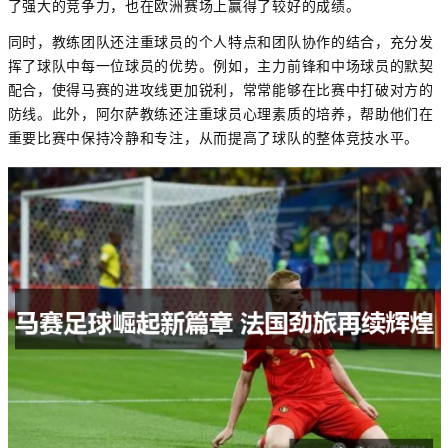
了强大的竞争力，也在欧洲赛场上赢得了较好的成绩。
同时，教练团队还注重球员的个人特点和团队协作的结合，充分发
挥了球队中每一位球员的优势。例如，主力前锋和中场球员的默契
配合，使得马赛的进攻线更加锐利，常常能够在比赛中打破对方的
防线。此外，阿尔萨教练还注重球员心理素质的培养，帮助他们在
重要比赛中保持冷静和专注，从而提高了球队的整体竞技水平。