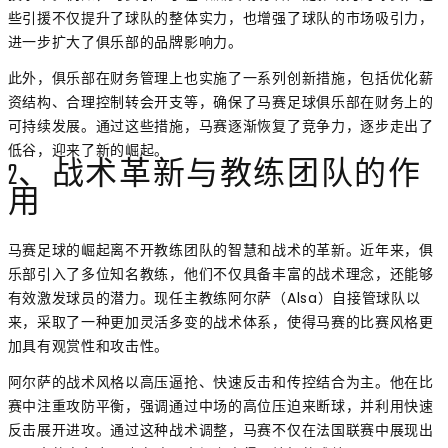
些引援不仅提升了球队的整体实力，也增强了球队的市场吸引力，
进一步扩大了俱乐部的品牌影响力。
此外，俱乐部在财务管理上也实施了一系列创新措施，包括优化薪
资结构、合理控制转会开支等，确保了马赛足球俱乐部在财务上的
可持续发展。通过这些措施，马赛逐渐恢复了竞争力，逐步走出了
低谷，迎来了新的崛起。
2、战术革新与教练团队的作
用
马赛足球的崛起离不开教练团队的智慧和战术的革新。近年来，俱
乐部引入了多位知名教练，他们不仅具备丰富的战术理念，还能够
有效激发球员的潜力。现任主教练阿尔萨（Alsa）自接管球队以
来，采取了一种更加灵活多变的战术体系，使得马赛的比赛风格更
加具有观赏性和攻击性。
阿尔萨的战术风格以高压逼抢、快速反击和传控结合为主。他在比
赛中注重攻防平衡，强调通过中场的高位压迫来断球，并利用快速
反击展开进攻。通过这种战术调整，马赛不仅在法国联赛中展现出