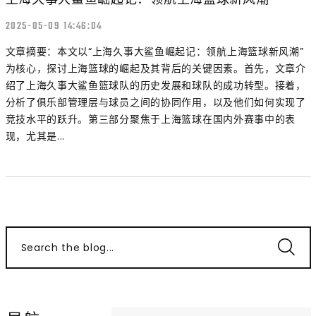
2025-05-09 14:46:04
文章摘要：本文以“上海久事大鲨鱼崛起记：领航上海篮球新风潮”
为核心，探讨上海篮球的崛起及其背后的关键因素。首先，文章介
绍了上海久事大鲨鱼篮球队的历史发展和球队的成功转型。接着，
分析了俱乐部管理层与球员之间的协同作用，以及他们如何实现了
竞技水平的跃升。第三部分聚焦于上海篮球在国内外赛事中的表
现，尤其是...
Search the blog...