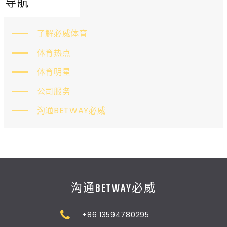
导航
了解必威体育
体育热点
体育明星
公司服务
沟通BETWAY必威
沟通BETWAY必威
+86 13594780295