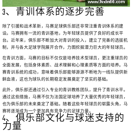
3、青训体系的逐步完善
除了引援和战术革新，马赛足球俱乐部还非常注重青训体系的建
设。马赛拥有一流的青训基地，为年轻球员提供了良好的成长平
台。近年来，俱乐部不断加大对青训的投入，建立了完善的选拔机
制，并与各大足球学院展开合作，力图挖掘潜力巨大的年轻球员。
在青训方面，马赛的目标不仅仅是培养技术型球员，更注重球员的
全面发展，包括身体素质、战术理解和心理素质等方面的培养。马
赛青训系统的成功，意味着俱乐部能够源源不断地为一线队提供新
鲜血液，这也为球队的长期稳定发展奠定了坚实的基础。
此外，俱乐部还通过引入专业的青训教练团队，提升了青训水平。
通过这些措施，马赛不仅为法国足球培养了大量优秀的年轻球员，
也为俱乐部的未来奠定了基础。随着这些年轻球员的崭露头角，马
赛将逐渐成为一个更加具有竞争力的足球力量。
4、俱乐部文化与球迷支持的
力量