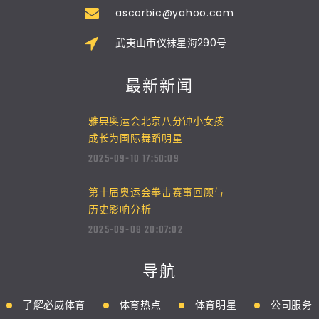
ascorbic@yahoo.com
武夷山市仪袜星海290号
最新新闻
雅典奥运会北京八分钟小女孩
成长为国际舞蹈明星
2025-09-10 17:50:09
第十届奥运会拳击赛事回顾与
历史影响分析
2025-09-08 20:07:02
导航
了解必威体育
体育热点
体育明星
公司服务