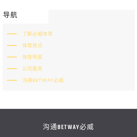
导航
了解必威体育
体育热点
体育明星
公司服务
沟通BETWAY必威
沟通BETWAY必威