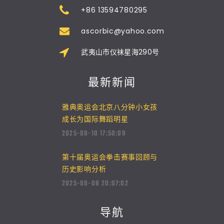
+86 13594780295
ascorbic@yahoo.com
武夷山市仪袜星海290号
最新新闻
雅典奥运会北京八分钟小女孩
成长为国际舞蹈明星
2025-09-10 17:50:09
第十届奥运会拳击赛事回顾与
历史影响分析
2025-09-08 20:07:02
导航