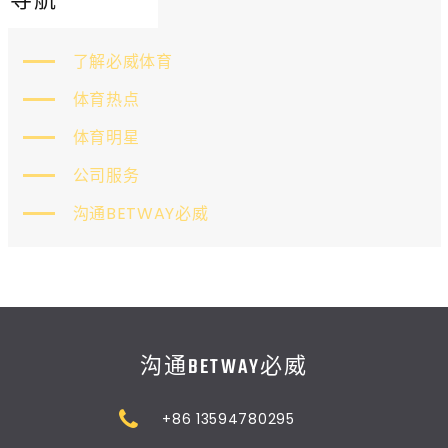
导航
了解必威体育
体育热点
体育明星
公司服务
沟通BETWAY必威
沟通BETWAY必威
+86 13594780295