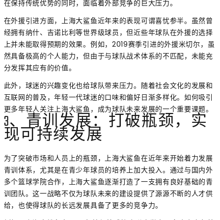
在保持传统优势的同时，面临着外部竞争的巨大压力。
在外援引进方面，上海大鲨鱼近年来的表现可谓喜忧参半。虽然曾
经拥有纳什、吉诺比利等世界级球员，但近些年球队在外援的选择
上并未能取得预期的效果。例如，2019赛季引进的外援米切尔，虽
然具备极高的个人能力，但由于与球队战术体系的不匹配，未能充
分发挥其应有的价值。
此外，球迷的兴趣变化也给球队带来压力。随着社会文化的发展和
互联网的普及，年轻一代球迷的口味和偏好日渐多样化。如何吸引
更多年轻人关注上海大鲨鱼，成为球队未来发展的一个重要课题。
3、青训发展：打破瓶颈，实
现可持续发展
为了突破市场和人员上的瓶颈，上海大鲨鱼在近年来开始着力发展
青训体系，尤其是在青少年球员的培养上加大投入。通过与国内外
多个篮球学院合作，上海大鲨鱼逐渐打造了一支拥有良好基础的青
训团队。这一战略不仅为球队未来的建设提供了源源不断的人才供
给，也使得球队的长远发展具备了更多的竞争力。