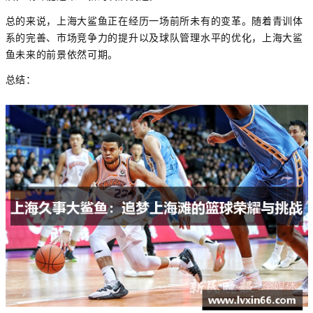
总的来说，上海大鲨鱼正在经历一场前所未有的变革。随着青训体
系的完善、市场竞争力的提升以及球队管理水平的优化，上海大鲨
鱼未来的前景依然可期。
总结：