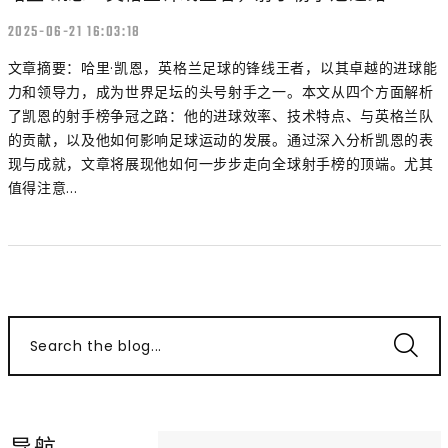
2025-06-21 16:03:18
文章摘要：哈里·凯恩，英格兰足球的锋线王者，以其卓越的进球能
力和领导力，成为世界足坛的头号射手之一。本文从四个方面解析
了凯恩的射手榜争冠之路：他的进球效率、技术特点、与英格兰队
的贡献，以及他如何影响足球运动的发展。通过深入分析凯恩的表
现与成就，文章将展现他如何一步步走向全球射手榜的顶端。尤其
值得注意...
Search the blog...