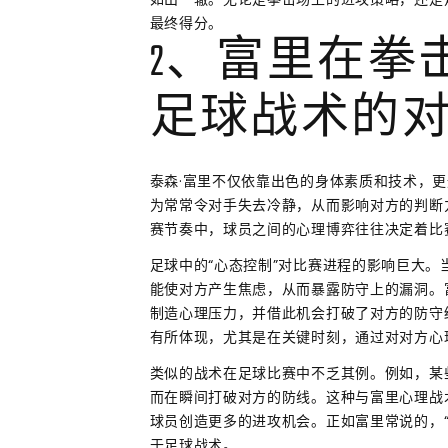
最终得分。
2、富里在拳
足球战术的
泰森·富里不仅依靠出色的身体素质和技术，
为常常令对手失去冷静，从而影响对方的判断
赛节奏中，球员之间的心理博弈往往决定着比
足球中的“心态控制”对比赛进程的影响巨大
能使对方产生焦虑，从而暴露防守上的漏洞。
制造心理压力，并借此机会打破了对方的防守
有所体现，尤其是在关键时刻，通过对对方心
类似的战术在足球比赛中不乏其例。例如，某
而在瞬间打破对方的防线。这种与富里心理战
球员创造更多的进攻机会。正如富里常说的，
于足球战术。