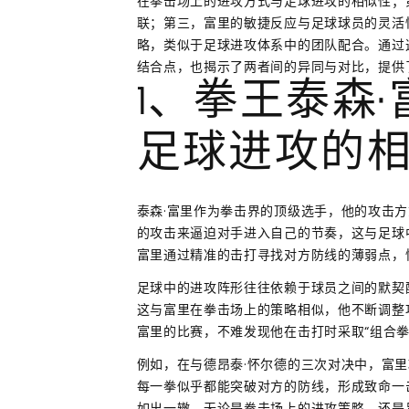
在拳击场上的进攻方式与足球进攻的相似性；
联；第三，富里的敏捷反应与足球球员的灵活
略，类似于足球进攻体系中的团队配合。通过
结合点，也揭示了两者间的异同与对比，提供
1、拳王泰森
足球进攻的
泰森·富里作为拳击界的顶级选手，他的攻击
的攻击来逼迫对手进入自己的节奏，这与足球
富里通过精准的击打寻找对方防线的薄弱点，
足球中的进攻阵形往往依赖于球员之间的默契
这与富里在拳击场上的策略相似，他不断调整
富里的比赛，不难发现他在击打时采取“组合
例如，在与德昂泰·怀尔德的三次对决中，富
每一拳似乎都能突破对方的防线，形成致命一
如出一辙。无论是拳击场上的进攻策略，还是