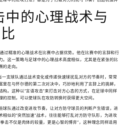
击中的心理战术与
对比
更通过精准的心理战术在比赛中占据优势。他在比赛中的言辞和行
力。这一策略与足球中的心理战术高度相似，尤其是在紧张的比
赛的走向。
。当一支球队通过战术变化或传递快速球扰乱对方的节奏时，常常
富里在与怀尔德的第二次对决中，巧妙地利用了言辞上的挑衅，
结构。这种以“言语攻击”来打击对方心态的方式，在足球中同样
理的控制，可以使球队在攻防转换时获得更大空间。
些球队通过改变进攻节奏，让对方防守球员的判断产生错误，进
术相似的“突然加速”战术，往往能够打乱对方防守队形，为进攻
“拳击不仅是肉体的较量，更是心智的博弈”，这种理念同样适用