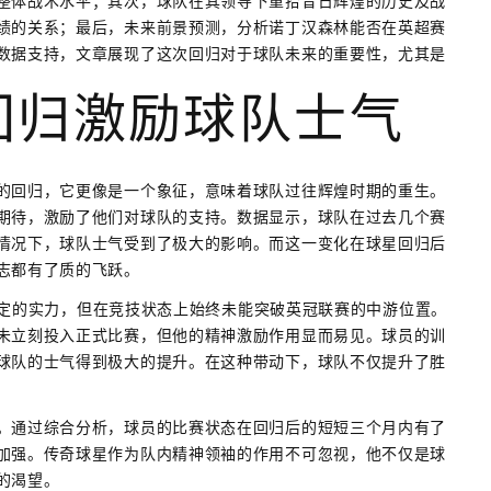
整体战术水平；其次，球队在其领导下重拾昔日辉煌的历史及战
绩的关系；最后，未来前景预测，分析诺丁汉森林能否在英超赛
数据支持，文章展现了这次回归对于球队未来的重要性，尤其是
回归激励球队士气
的回归，它更像是一个象征，意味着球队过往辉煌时期的重生。
期待，激励了他们对球队的支持。数据显示，球队在过去几个赛
情况下，球队士气受到了极大的影响。而这一变化在球星回归后
志都有了质的飞跃。
然有一定的实力，但在竞技状态上始终未能突破英冠联赛的中游位置。
未立刻投入正式比赛，但他的精神激励作用显而易见。球员的训
球队的士气得到极大的提升。在这种带动下，球队不仅提升了胜
。通过综合分析，球员的比赛状态在回归后的短短三个月内有了
加强。传奇球星作为队内精神领袖的作用不可忽视，他不仅是球
的渴望。