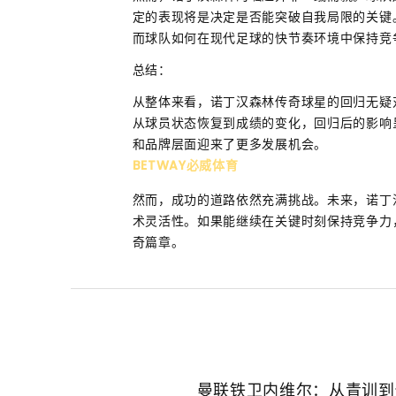
定的表现将是决定是否能突破自我局限的关键
而球队如何在现代足球的快节奏环境中保持竞
总结：
从整体来看，诺丁汉森林传奇球星的回归无疑
从球员状态恢复到成绩的变化，回归后的影响
和品牌层面迎来了更多发展机会。
BETWAY必威体育
然而，成功的道路依然充满挑战。未来，诺丁
术灵活性。如果能继续在关键时刻保持竞争力
奇篇章。
曼联铁卫内维尔：从青训到