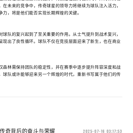
。在未来的竞争中，传奇球星的领导力将继续为球队注入活力，
争力，将是他们能否实现长期辉煌的关键。
对球队的复兴起到了至关重要的作用。从士气提升到战术复兴，
呈现出了良性循环。球队不仅在竞技层面迎来了新生，也在商业
汉森林需保持团队的稳定性，并在赛季中逐步提升阵容深度和战
，球队或许能够迎来另一个辉煌的时代，重新书写属于他们的传
传奇背后的奋斗与荣耀
2025-07-16 03:17:53