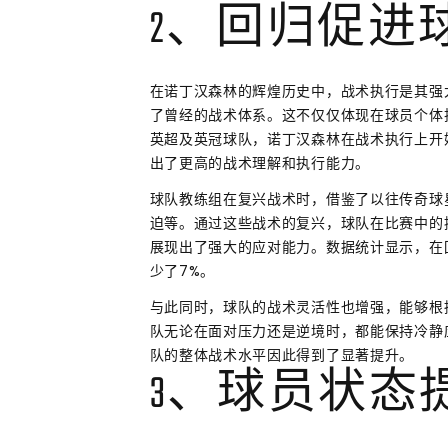
2、回归促进
在诺丁汉森林的辉煌历史中，战术执行是其强
了曾经的战术体系。这不仅仅体现在球员个体
英超及英冠球队，诺丁汉森林在战术执行上开
出了更高的战术理解和执行能力。
球队教练组在复兴战术时，借鉴了以往传奇球
迫等。通过这些战术的复兴，球队在比赛中的
展现出了强大的应对能力。数据统计显示，在
少了7%。
与此同时，球队的战术灵活性也增强，能够根
队无论在面对压力还是逆境时，都能保持冷静
队的整体战术水平因此得到了显著提升。
3、球员状态