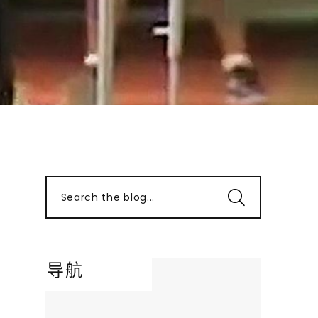
Search the blog...
导航