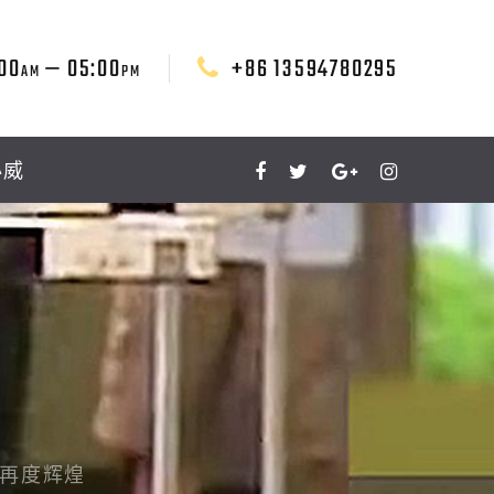
00
— 05:00
+86 13594780295
AM
PM
必威
再度辉煌