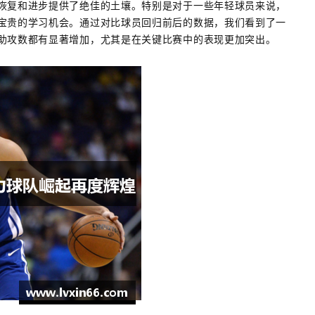
恢复和进步提供了绝佳的土壤。特别是对于一些年轻球员来说，
宝贵的学习机会。通过对比球员回归前后的数据，我们看到了一
助攻数都有显著增加，尤其是在关键比赛中的表现更加突出。