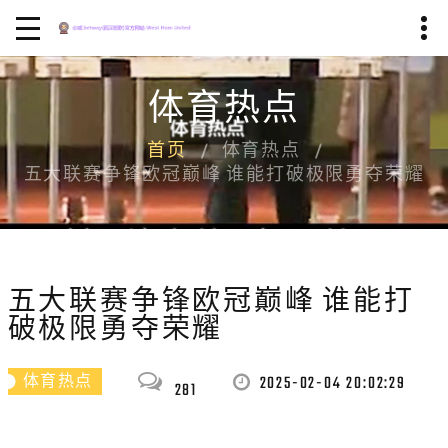
体育热点
首页
体育热点
五大联赛争锋欧冠巅峰 谁能打破极限勇夺荣耀
五大联赛争锋欧冠巅峰 谁能打
破极限勇夺荣耀
2025-02-04 20:02:29
体育热点
281