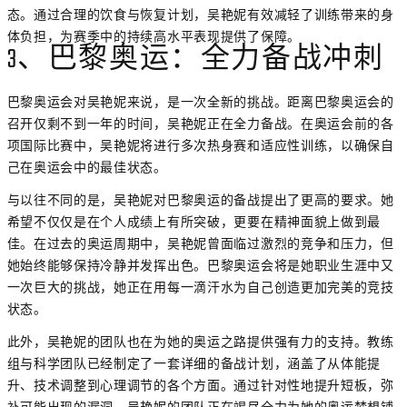
态。通过合理的饮食与恢复计划，吴艳妮有效减轻了训练带来的身
体负担，为赛季中的持续高水平表现提供了保障。
3、巴黎奥运：全力备战冲刺
巴黎奥运会对吴艳妮来说，是一次全新的挑战。距离巴黎奥运会的
召开仅剩不到一年的时间，吴艳妮正在全力备战。在奥运会前的各
项国际比赛中，吴艳妮将进行多次热身赛和适应性训练，以确保自
己在奥运会中的最佳状态。
与以往不同的是，吴艳妮对巴黎奥运的备战提出了更高的要求。她
希望不仅仅是在个人成绩上有所突破，更要在精神面貌上做到最
佳。在过去的奥运周期中，吴艳妮曾面临过激烈的竞争和压力，但
她始终能够保持冷静并发挥出色。巴黎奥运会将是她职业生涯中又
一次巨大的挑战，她正在用每一滴汗水为自己创造更加完美的竞技
状态。
此外，吴艳妮的团队也在为她的奥运之路提供强有力的支持。教练
组与科学团队已经制定了一套详细的备战计划，涵盖了从体能提
升、技术调整到心理调节的各个方面。通过针对性地提升短板，弥
补可能出现的漏洞，吴艳妮的团队正在竭尽全力为她的奥运梦想铺