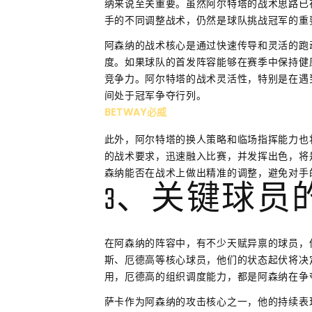
纳来说至关重要。虽然阿尔特塔的战术思路已
手的不同调整战术，仍然是球队挑战冠军的重
阿森纳的战术核心是通过快速传导和灵活的跑
度。如果球队的首发阵容能够在赛季中保持健
竞争力。阿尔特塔的战术灵活性，特别是在遇
间处于冠军争夺行列。
BETWAY必威
此外，阿尔特塔的换人策略和临场指挥能力也
的战术要求，迅速融入比赛，并发挥出色，将
森纳能否在战术上做出精准的调整，避免对手
3、关键球员
在阿森纳的阵容中，有不少天赋异禀的球员，
斯、厄德高等核心球员，他们的状态起伏将决
用，厄德高的组织调度能力，都是阿森纳在争
萨卡作为阿森纳的攻击核心之一，他的持续表