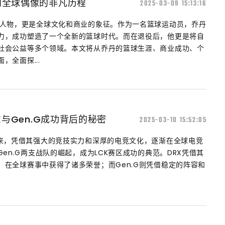
到全球偶像的非凡历程
2025-03-09 15:13:16
奇人物，更是全球文化和商业的象征。作为一名篮球运动员，乔丹
力，成功塑造了一个全新的篮球时代。而在退役后，他更是将自
社会公益等多个领域。本文将从乔丹的篮球生涯、商业成功、个
，全面探...
X与Gen.G成功背后的秘密
2025-03-10 15:52:05
以来，凭借其强大的竞技实力和深厚的电竞文化，逐渐在全球电竞
en.G两支战队的崛起，成为LCK赛区成功的典范。DRX凭借其
，在全球赛事中获得了诸多荣誉；而Gen.G则凭借稳定的阵容和