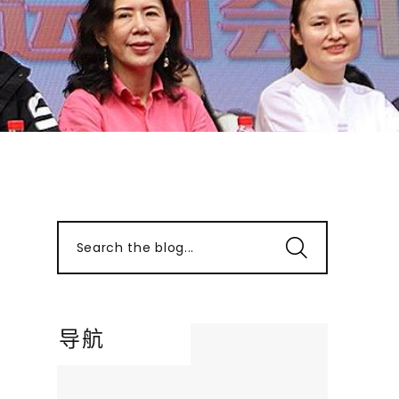
Search the blog...
导航