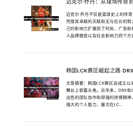
迈克尔·乔丹：从球场传奇
迈克尔·乔丹不仅是篮球史上的传
凭借其卓越的天赋和无与伦比的努
己的影响力扩展到了时尚、广告和
人品牌塑造以及社会影响力四个方面
韩国LCK赛区崛起之路 DR
文章摘要：韩国LCK赛区自成立
舞台上崭露头角。近年来，DRX和G
出色的团队协作和顽强的拼搏精神
强大的个人能力，屡次在LC...