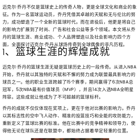
迈克尔·乔丹不仅是篮球史上的传奇人物，更是全球文化和商业的象
征。作为一名篮球运动员，乔丹凭借其卓越的天赋和无与伦比的努
力，成功塑造了一个全新的篮球时代。而在退役后，他更是将自己
的影响力扩展到了时尚、广告和社会公益等多个领域。本文将从乔
丹的篮球生涯、商业成功、个人品牌塑造以及社会影响力四个方
面，全面探讨迈克尔·乔丹从球场传奇到全球偶像的非凡历程。
1、篮球生涯的辉煌成就
迈克尔·乔丹的篮球生涯无疑是篮球历史上的一段传奇。从进入NBA
开始，乔丹就以其独特的天赋和不懈的努力成为联盟最具影响力的
球员之一。他的职业生涯跨越了15个赛季，期间赢得了6次NBA总
冠军，5次NBA最有价值球员（MVP），并且14次入选NBA全明星
阵容。这些成就让他成为了不可超越的篮球标杆。
乔丹的成就不仅仅体现在奖项上，更在于他对比赛的影响力。乔丹
以其标志性的空中飞人动作、精准的投篮技巧和全能的攻防能力，
重新定义了篮球比赛的标准。他在比赛中的竞争精神和领导力，使
得他无论在球队还是在联盟中，都始终占据着举足轻重的位置。