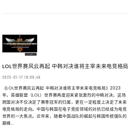
LOL世界赛风云再起 中韩对决谁将主宰未来电竞格局
2025-01-17 18:09:46
《LOL世界赛风云再起 中韩对决谁将主宰未来电竞格局》2023
年，英雄联盟（LOL）世界赛再度迎来紧张激烈的中韩对决，这场
跨国对决不仅决定了赛季冠军的归属，更在一定程度上决定了未来
电竞格局的走向。中国与韩国在电子竞技领域的对抗已经成为电竞
世界的一大焦点。近年来，随着中国战队的崛起与韩国传统强队的
巅峰...