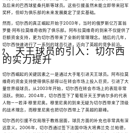
及后来的巴西球星桑托斯等球员。这些引援虽然未能立即带来冠军
奖杯，但却为俱乐部的未来发展奠定了坚实基础。
然而，切尔西的真正崛起开始于2003年，当时的俄罗斯亿万富翁
罗曼·阿布拉莫维奇收购了俱乐部。阿布拉莫维奇的到来不仅提供了
巨额资金支持，更为切尔西带来了全新的管理理念。随后的几年，
切尔西快速进行了一系列的球员引进，迈向了英超的竞争前沿。
2、天王球员的引入：切尔西
的实力提升
切尔西崛起的关键因素之一是通过大手笔引进天王球员。阿布拉莫
维奇的资金支持使得俱乐部得以在转会市场上投入巨资，引进了大
量世界级球员。从2003年开始，切尔西在转会市场上的表现非常
活跃。例如，2004年，切尔西签下了葡萄牙天王罗纳尔多的代表
人物——若泽·穆里尼奥。穆里尼奥的到来无疑为切尔西带来了顶级
的战术理念，而穆里尼奥也把切尔西带上了英超的巅峰。
切尔西的引援不仅局限于教练层面，球员方面的补充也非常具有深
远意义。2006年，切尔西通过签下法国中场大将弗兰克·兰帕德，