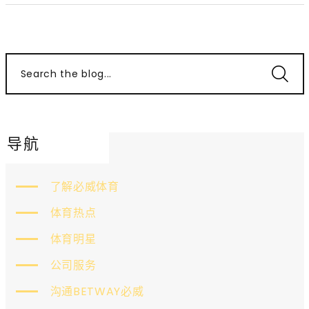
Search the blog...
导航
了解必威体育
体育热点
体育明星
公司服务
沟通BETWAY必威