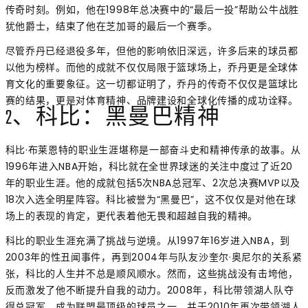
传奇时刻。例如，他在1998年总决赛中的“最后一投”帮助公牛战胜
犹他爵士，结束了他在芝加哥的最后一个赛季。
尽管乔丹已经退役多年，但他的影响依旧深远，许多后来的球员都
以他为榜样。而他的成就不仅仅局限于篮球场上，乔丹更是全球体
育文化的重要象征。这一切都证明了，乔丹的传奇不仅仅是篮球比
赛的结果，更是对体育精神、品牌建设和全球化传播的成功诠释。
2、科比：黑曼巴精神
科比·布莱恩特的职业生涯堪称是一部奋斗史和精神传承的故事。从
1996年进入NBA开始，科比就在全世界球迷的关注中度过了近20
年的职业生涯。他的成就包括5次NBA总冠军、2次总决赛MVP以及
18次入选全明星阵容。科比被誉为“黑曼巴”，这不仅仅是对他在球
场上的表现的肯定，更代表着他无畏和超越自我的精神。
科比的职业生涯充满了挑战与逆境。从1997年16岁进入NBA，到
2003年的性丑闻事件，再到2004年与队友沙奎尔·奥尼尔的关系紧
张，科比的人生并不总是顺风顺水。然而，这些挑战没有击垮他，
反而激发了他不断提升自我的动力。2008年，科比带领湖人队夺
得总冠军，成为联盟最顶级的球员之一，并于2010年再次带领湖人