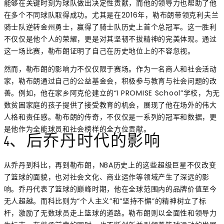
能够在关键时刻为球队做出决定性贡献，而他的领导力也帮助了他
在多个不同球队取得成功。尤其是在2016年，勒布朗带领克利夫兰
骑士队逆转金州勇士，赢得了骑士队历史上首个总冠军。这一胜利
不仅仅是他个人的荣耀，更是对其坚韧不拔精神的完美体现。通过
这一场比赛，勒布朗证明了自己在历史地位上的不容忽视。
然而，勒布朗的影响力不仅仅限于赛场。作为一名商人和社会活动
家，勒布朗通过自己的公益基金会，积极参与教育与社会问题的改
善。例如，他在家乡阿克伦建立的“I PROMISE School”学校，为无
数贫困家庭的孩子提供了接受教育的机会，展现了他在场外的伟大
人格和责任感。勒布朗的传奇，不仅仅是一系列的冠军和数据，更
是他作为全能球员和社会榜样的全方位贡献。
4、后乔丹时代的影响
从乔丹到科比，再到勒布朗，NBA历史上的这些超级巨星不仅改变
了篮球的面貌，也对社会文化、商业运作等领域产生了深远的影
响。乔丹代表了篮球的巅峰时期，他在全球范围内的品牌价值至今
无人超越。而科比则为“个人主义”和“坚持不懈”的精神树立了标
杆，激励了无数球员走上篮球的道路。勒布朗则以全面性和领导力