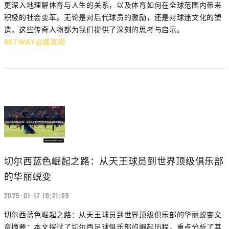
更深入地理解体育与人生的关系，以及体育如何在全球范围内带来
积极的社会变革。无论是对后代球员的激励，还是对球迷文化的塑
造，这些传奇人物都为我们提供了深刻的思考与启示。
BETWAY必威官网
切尔西蓝色崛起之路：从天王球员到世界顶级俱乐部
的华丽蜕变
2025-01-17 19:21:05
切尔西蓝色崛起之路：从天王球员到世界顶级俱乐部的华丽蜕变文
章摘要：本文探讨了切尔西足球俱乐部的崛起历程，重点分析了其