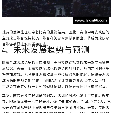
球员的发挥往往决定着比赛的最终结果。因此，赛事中每支队伍的
主力球员能否保持状态、能否在关键时刻挺身而出，将成为球队是
否能够摘得桂冠的重要因素。
4、未来发展趋势与预测
随着全球篮球竞争的日益激烈，美洲篮球锦标赛的未来发展前景充
满悬念。首先，随着篮球全球化的趋势愈加明显，各国之间的竞争
将更加激烈。尤其是亚洲和欧洲一些传统强队的崛起，使得美洲篮
球面临的挑战更加严峻。而FIBA为了让赛事更具观赏性和公平性，
可能会在未来进行一系列的规则调整，以便更好地迎接这些挑战。
其次，随着更多年轻球员的崛起，篮球的风格也发生了变化。近年
来，NBA涌现出一批年轻天才，像卢卡·东契奇、贾·莫兰特等人，已
经开始在国际赛场上展现出与传统球员不同的打法。未来，美洲篮