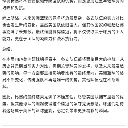
球锦标赛将不仅仅依赖传统强队的优势，而是更加注重年轻球员的
培养和对抗。
综上所述，未来美洲篮球的竞争将愈发复杂，各支队伍的实力对比
也会发生新的变化。虽然美国队依旧强大，但其他国家的崛起让赛
事充满了未知数。最终谁能摘得桂冠，将不仅仅取决于球员的个人
能力，更在于团队的凝聚力和战术执行力。
总结：
在本届FIBA美洲篮球锦标赛中，各支队伍都将面临巨大的挑战。从
历史背景到当前实力对比，再到关键球员的发挥，以及未来发展趋
势的影响，每一方面都直接影响着比赛的最终走向。美洲篮球的格
局不断变化，传统强队不再是唯一的优势，其他队伍也在不断崛
起。
因此，比赛的最终结果充满了不确定性，尽管美国队拥有显著的优
势，但其他球队的崛起使得这个桂冠的争夺充满悬念。球迷们期待
着这场属于美洲的篮球盛宴，必定会带来更多精彩的瞬间。