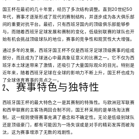
国王杯在最初的几十年里，经历了多次结构调整。直到20世纪50
年代，赛事才逐渐形成了现代的赛制结构，并逐步成为各大俱乐部
间的重要对抗平台。最初，只有西班牙国内的顶级俱乐部能够参
与，而随着西班牙足球发展和赛制的变化，低级别联赛的球队也开
始有机会挑战顶级球队的地位，赛事的竞争性和观赏性大大增强。
通过多年的发展，西班牙国王杯不仅是西班牙足球顶级赛事的组成
部分，而且成为了球迷心中最具象征意义的比赛之一。它不仅为西
班牙本土球迷带来了激情，还吸引了大量国际观众的目光。特别是
近年来，随着西班牙足球在全球的影响力不断上升，国王杯也成为
了全球体育赛事的亮点之一。
2、赛事特色与独特性
西班牙国王杯的最大特色之一是其赛制的特殊性。与欧洲冠军联赛
和西甲联赛的主客场两回合制不同，国王杯采用的是单场淘汰赛
制，这一规则使得赛事充满了悬念和不确定性。无论是低级别球队
还是顶级豪门，都有可能因为一场失误或是对手的精彩发挥而被淘
汰，这为赛事增添了无数的戏剧性。