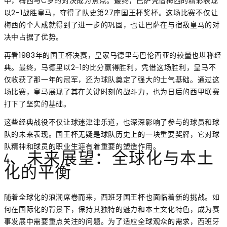
中，梅西与C罗的对决成为焦点。最终，巴萨凭借梅西的精彩表现
以2-1战胜皇马，夺得了队史第27座国王杯奖杯。这场比赛不仅让
梅西的个人成就得到了进一步的巩固，也让巴萨在与宿敌皇马的对
决中占据了优势。
再看1983年的国王杯决赛，皇家马德里与巴伦西亚的较量也堪称经
典。最终，马德里以2-1的比分赢得胜利，凭借这场胜利，皇马不
仅收获了那一年的冠军，还为球队奠定了强大的士气基础。通过这
场比赛，皇马展现了其在关键时刻的战斗力，也为日后的西甲联赛
打下了坚实的基础。
这些经典战役不仅让球迷津津乐道，也深深影响了参与的球员和球
队的未来表现。国王杯无疑是球队历史上的一块重要奖牌，它对球
队精神和球员的职业生涯有着重要的塑造作用。
4、未来展望：全球化与本土
化的平衡
随着全球化的浪潮席卷而来，西班牙国王杯也面临着新的挑战。如
何在国际化的背景下，保持其独特的魅力和本土文化特色，成为赛
事发展中需要重点关注的问题。为了适应全球观众的需求，西班牙