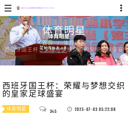
体育明星
首页
体育明星
西班牙国王杯：荣耀与梦想交织的皇家足球盛宴
西班牙国王杯：荣耀与梦想交织
的皇家足球盛宴
2025-07-03 05:22:08
体育明星
345